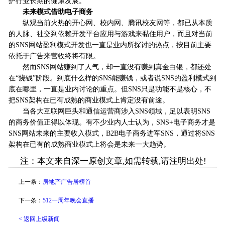
护行业长期的健康发展。
未来模式借助电子商务
纵观当前火热的开心网、校内网、腾讯校友网等，都已从本质
的人脉、社交到依赖开发平台应用与游戏来黏住用户，而且对当前
的SNS网站盈利模式开发也一直是业内所探讨的热点，按目前主要
依托于广告来营收终将有限。
然而SNS网站赚到了人气，却一直没有赚到真金白银，都还处
在“烧钱”阶段。到底什么样的SNS能赚钱，或者说SNS的盈利模式到
底在哪里，一直是业内讨论的重点。但SNS只是功能不是核心，不
把SNS架构在已有成熟的商业模式上肯定没有前途。
当各大互联网巨头和通信运营商涉入SNS领域，足以表明SNS
的商务价值正得以体现。有不少业内人士认为，SNS+电子商务才是
SNS网站未来的主要收入模式，B2B电子商务进军SNS，通过将SNS
架构在已有的成熟商业模式上将会是未来一大趋势。
注：本文来自深一原创文章,如需转载,请注明出处!
上一条：
房地产广告居榜首
下一条：
512一周年晚会直播
< 返回上级新闻