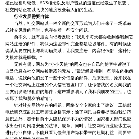
槛已经相对较低，SNS概念以及用户普及的速度已经发生了质变，
社交网站正在以飞快的速度改变着人们的生活。
行业发展需要自律
当然，社交网站以一种全新的交互形式为人们带来了一场革命
式社交风暴的同时，也存在着一些安全问题。
前不久，就有朋友向记者反映：“我几乎每天都会收到要我到它
网站注册的邮件，我认为这些邮件完全都是垃圾邮件。有的时候还
说某某要在网上与我明确关系，让我去注册，内容很低俗，这种行
为根本就是骚扰。”
无独有偶，网名为“小小天使”的网友也在自己的博客中诉说了
自己信息在社交网站被泄露的无奈，“最近经常接到一些朋友的抱怨
电话，说我向他们发了一些十分低俗的邮件。后来发现，原来我在
一个社交网站上注册的个人信息被盗用了，还假借我的名义向我的
朋友们发送很粗俗的邮件，这严重影响到了我和我朋友的生活，也
破坏了我和朋友的感情”。
针对社交网站存在的问题，网络安全专家给出了建议，工信部
电信研究院副总工程师陈金桥表示：除了网民自身要提高自我防范
意识之外，鉴于目前个人隐私保护不力的情况，国家相关部门也应
该出台针对网络安全的法律、规章。同时，社交网站行业应该主动
进行行业自律，不能只看到侵害用户隐私带来的短期利益，而要维