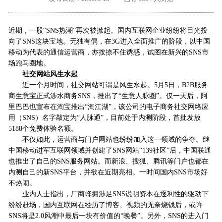
外地客户专栏
深一技术团队
近期，一股“SNS热潮”再次被掀起。国内互联网企业纷纷将目光投
工单提交
向了SNS这块宝地。无独有偶，在3G进入全面推广的阶段，以中国
移动为代表的通信运营商，亦按捺不住诱惑，试图在新兴的SNS市
场跑马圈地。
社交网站风生水起
近一个月时间，社交网站可谓是风生水起。5月5日，B2B服务
商生意宝正式涉水商务SNS，推出了“生意人脉圈”。仅一天后，阿
里巴巴也宣布在淘宝推出“淘江湖”，该公司的电子商务社交网络应
用（SNS）名字敲定为“人脉通”，目前处于内测阶段，首批发放
5188个免费体验名额。
不仅如此，运营商与门户网站也纷纷加入这一领域的争夺。继
中国移动进军互联网领域并创建了SNS网站“139社区”后，中国联通
也推出了自己的SNS服务网站。而新浪、搜狐、腾讯等门户也都在
内测自己的新SNS平台，并欲在近期亮相。一时间国内SNS市场好
不热闹。
业内人士指出，厂商蜂拥涉足SNS说明资本在逐利性的驱动下
纷纷赶场，国内互联网在经历了博客、视频的无奈烧钱后，或许
SNS将是2.0风潮中最后一块有价值的“晚餐”。另外，SNS的进入门