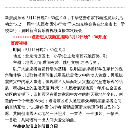
外地客户专栏
深一技术团队
新浪娱乐讯 5月12日晚7：30点-9点，中华慈善名家书画巡展系列活
工单提交
动之“512”一周年“志愿者 爱心行动”千人烛光晚会将在北京市七一学
校举行，届时新浪音乐将视频直播本次晚会。
>>>>>>>>点击进入视频直播间(5月12日晚7：30开通)
百度视频
时间：5月12日晚7：30点-9点
地点：北京海淀区七一小学(公主坟南莲花池西路1号)
主题：地震无情 世间有爱、践行文明 纯净心灵，
以广大志愿者自发行动为基础，以明星志愿者和学生家长的视
角和体验，以歌舞书画等形式重温抗震救灾中的动人篇章，再现抗
震救灾中的感人事迹，体现震区人民面对大灾坚定的意志乐观的品
质，积极向上的生活态度(昨天)；志愿者展现地震一年来在全国各
省区的支援下，四川震区在重建家园中发生的翻天覆地的变化，创
造的一个个奇迹(今天)；邀请震区名人通过群众与明星志愿者之间
的真情互动，“志愿者•爱心行动”帮助震区群众实现你我自己的心
愿。共同创造震天动地的一张照片、一首诗、一件服装、一幅画、
一首歌，共同谱写一出人间大爱交响曲。
学生参加演出的节目介绍