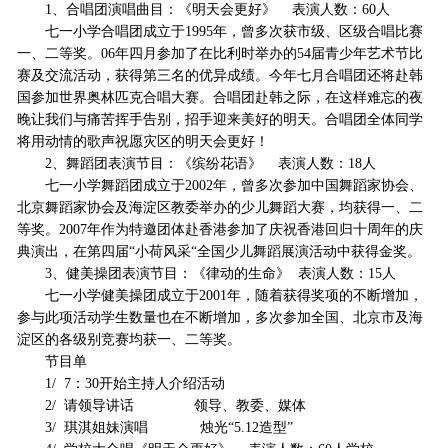
1、合唱团演唱曲目：《明天会更好》 表演人数：60人
七一小学合唱团成立于1995年，曾多次获市级、区级合唱比赛
一、二等奖。06年四月参加了在比利时举办的54届青少年艺术节比
赛及交流活动，获得第三名的优异成绩。今年七月合唱团还将赴韩
国参加世界奥林匹克合唱大赛。合唱团赴韩之际，在这样难忘的夜
晚让我们与痛苦挥手告别，招手迎来美好的明天。合唱团全体同学
将用动情的歌声祝愿灾区的明天会更好！
2、舞蹈团表演节目：《缤纷花语》 表演人数：18人
七一小学舞蹈团成立于2002年，曾多次参加中国舞蹈家协会、
北京舞蹈家协会及海淀区教委举办的少儿舞蹈大赛，均获得一、二
等奖。2007年作为特邀团体赴香港参加了庆祝香港回归十周年的庆
典演出，在第四届“小荷风采“全国少儿舞蹈展演活动中获得金奖。
3、健美操团表演节目：《律动的生命》 表演人数：15人
七一小学健美操团成立于2001年，随着获得奖项的不断增加，
参与此项活动学生数量也在不断增加，多次参加全国、北京市及海
淀区的各级别竞赛均获一、二等奖。
节目单
1/ 7：30开始主持人介绍活动
2/ 请领导讲话 领导、教委、媒体
3/ 琪淇姐妹演唱 烛光“5.12造型”