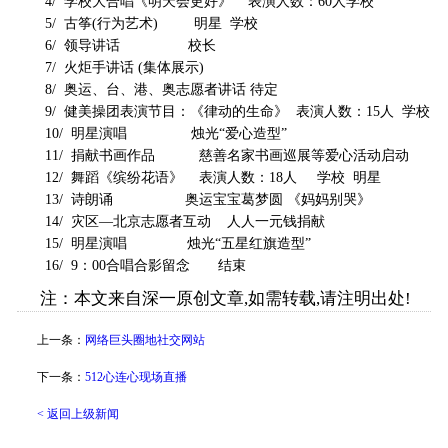
4/ 学校大合唱《明天会更好》 表演人数：60人学校
5/ 古筝(行为艺术) 明星 学校
6/ 领导讲话 校长
7/ 火炬手讲话 (集体展示)
8/ 奥运、台、港、奥志愿者讲话 待定
9/ 健美操团表演节目：《律动的生命》 表演人数：15人 学校
10/ 明星演唱 烛光“爱心造型”
11/ 捐献书画作品 慈善名家书画巡展等爱心活动启动
12/ 舞蹈《缤纷花语》 表演人数：18人 学校 明星
13/ 诗朗诵 奥运宝宝葛梦圆 《妈妈别哭》
14/ 灾区—北京志愿者互动 人人一元钱捐献
15/ 明星演唱 烛光“五星红旗造型”
16/ 9：00合唱合影留念 结束
注：本文来自深一原创文章,如需转载,请注明出处!
上一条：
网络巨头圈地社交网站
下一条：
512心连心现场直播
< 返回上级新闻