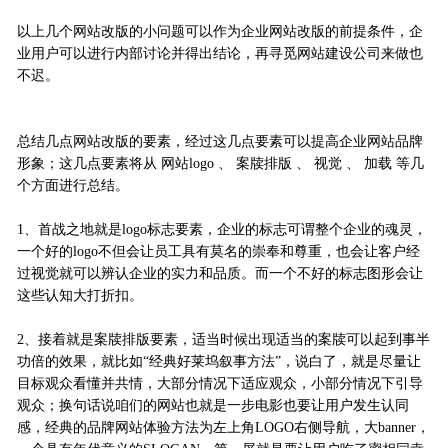
以上几个网站改版的小问题可以作为企业网站改版的前提条件，企
业用户可以进行内部讨论并得出结论，再寻觅网站建设公司来做也
不迟。
总结几点网站改版的要素，经过这几点要素可以提高企业网站品牌
形象；这几点要素将从 网站logo 、 案牍排版 、 视觉 、 加载 等几
个方面进行总结。
1、首战之地就是logo标志要素，企业的标志可谓整个企业的魂灵，
一个好的logo不但会让员工具有莫名的崇奉和尊重，也会让客户经
过视觉就可以辨认企业的实力和品质。而一个不好的标志图形会让
这些认知大打折扣。
2、接着就是案牍排版要素，适当时候出现适当的案牍可以起到事半
功倍的效果，就比如“经典好莱坞叙事方法”，说白了，就是尽量让
目标观众看懂并共情，大部分情况下适应观众，小部分情况下引导
观众；换句话说咱们的网站也就是一步电影也要让用户发生认同
感，经典的品牌网站体验方法为左上角LOGO右侧导航，大banner，