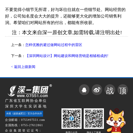
不要觉得小细节无所谓，好与坏往往就在一些细节处。网站经营的
好，公司知名度会大大的提升，还能够更大化的增加公司销售利
润。希望咱们对网站所有的付出，都能有所收获。
注：本文来自深一原创文章,如需转载,请注明出处!
上一条：
怎样优雅的避过做网站过程中的雷区
下一条：
【深圳网站设计】网站建设和网络营销是相辅相成的!
< 返回上级新闻
战
顶
广东省互联网协会单位
深圳大学生实训基地
央视《超级减肥王》官方合作伙伴
企业邮箱：0755#07551.com
全国热线：0755-27612861
企 业 集 团 登 记 证 号：
集团公众号
微信人工客服