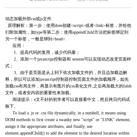
外地客户专栏
深一技术团队
动态加载外部css或js文件
工单提交
原理解析：第一步：使用dom创建<script>或者<link>标签，并给他
们附加属性，如type等第二步：使用appendChild方法把标签绑定到
另一个标签，一般是绑到<head>.
应用：
1、提高代码的复用，减少代码量；
2、添加一个javascript控制器和 session可以实现动态改变页面样
式；
3、由于是页面是从上到下依次加载文件的，并且边加载边解
释，所以可以添加javascript控制器控制页面文件的加载顺序，如先
加载css布局文件，再显示有图片的css美化文件,之后再加载大的falsh
文件，或者安内容的重要性来加载。
阅读提示：e文不好的初学者可以直接看中文，然后拷贝代码试
验下。
To load a .js or .css file dynamically, in a nutshell, it means using
DOM methods to first create a swanky new "script" or "LINK" element,
assign it the appropriate attributes, and finally, use
element.appendChild() to add the element to the desired location within