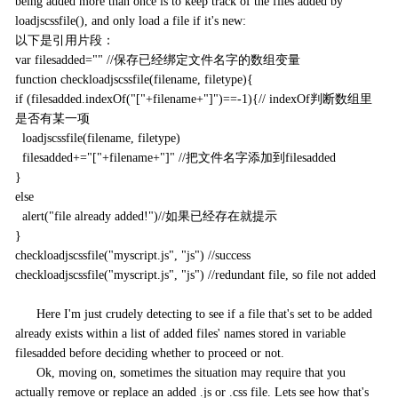
being added more than once is to keep track of the files added by
loadjscssfile(), and only load a file if it's new:
以下是引用片段：
var filesadded="" //保存已经绑定文件名字的数组变量
function checkloadjscssfile(filename, filetype){
if (filesadded.indexOf("["+filename+"]")==-1){// indexOf判断数组里
是否有某一项
loadjscssfile(filename, filetype)
filesadded+="["+filename+"]" //把文件名字添加到filesadded
}
else
alert("file already added!")//如果已经存在就提示
}
checkloadjscssfile("myscript.js", "js") //success
checkloadjscssfile("myscript.js", "js") //redundant file, so file not added
Here I'm just crudely detecting to see if a file that's set to be added
already exists within a list of added files' names stored in variable
filesadded before deciding whether to proceed or not.
Ok, moving on, sometimes the situation may require that you
actually remove or replace an added .js or .css file. Lets see how that's