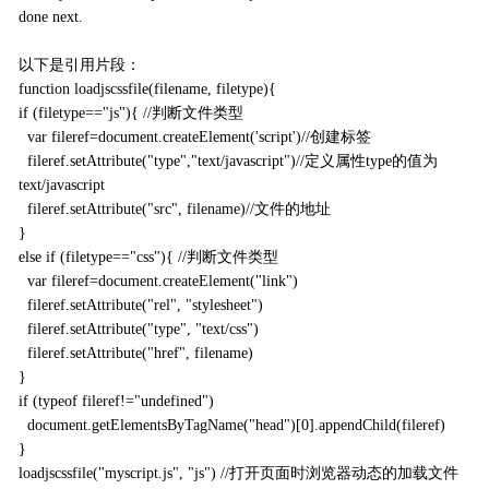
done next.
以下是引用片段：
function loadjscssfile(filename, filetype){
if (filetype=="js"){ //判断文件类型
var fileref=document.createElement('script')//创建标签
fileref.setAttribute("type","text/javascript")//定义属性type的值为
text/javascript
fileref.setAttribute("src", filename)//文件的地址
}
else if (filetype=="css"){ //判断文件类型
var fileref=document.createElement("link")
fileref.setAttribute("rel", "stylesheet")
fileref.setAttribute("type", "text/css")
fileref.setAttribute("href", filename)
}
if (typeof fileref!="undefined")
document.getElementsByTagName("head")[0].appendChild(fileref)
}
loadjscssfile("myscript.js", "js") //打开页面时浏览器动态的加载文件