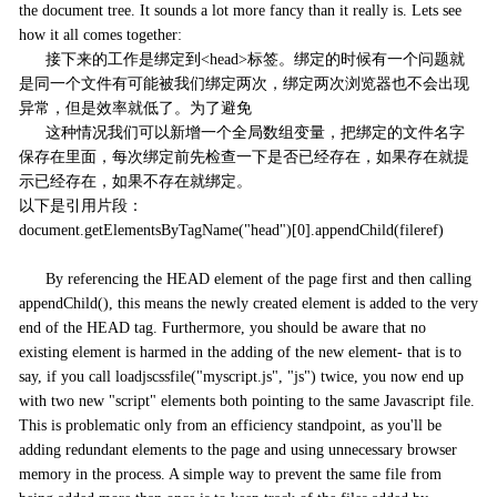
the document tree. It sounds a lot more fancy than it really is. Lets see
how it all comes together:
接下来的工作是绑定到<head>标签。绑定的时候有一个问题就
是同一个文件有可能被我们绑定两次，绑定两次浏览器也不会出现
异常，但是效率就低了。为了避免
这种情况我们可以新增一个全局数组变量，把绑定的文件名字
保存在里面，每次绑定前先检查一下是否已经存在，如果存在就提
示已经存在，如果不存在就绑定。
以下是引用片段：
document.getElementsByTagName("head")[0].appendChild(fileref)
By referencing the HEAD element of the page first and then calling
appendChild(), this means the newly created element is added to the very
end of the HEAD tag. Furthermore, you should be aware that no
existing element is harmed in the adding of the new element- that is to
say, if you call loadjscssfile("myscript.js", "js") twice, you now end up
with two new "script" elements both pointing to the same Javascript file.
This is problematic only from an efficiency standpoint, as you'll be
adding redundant elements to the page and using unnecessary browser
memory in the process. A simple way to prevent the same file from