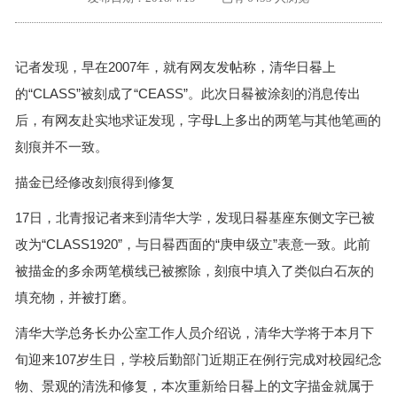
外地客户专栏
深一技术团队
记者发现，早在2007年，就有网友发帖称，清华日晷上
工单提交
的“CLASS”被刻成了“CEASS”。此次日晷被涂刻的消息传出
后，有网友赴实地求证发现，字母L上多出的两笔与其他笔画的
刻痕并不一致。
描金已经修改刻痕得到修复
17日，北青报记者来到清华大学，发现日晷基座东侧文字已被
改为“CLASS1920”，与日晷西面的“庚申级立”表意一致。此前
被描金的多余两笔横线已被擦除，刻痕中填入了类似白石灰的
填充物，并被打磨。
清华大学总务长办公室工作人员介绍说，清华大学将于本月下
旬迎来107岁生日，学校后勤部门近期正在例行完成对校园纪念
物、景观的清洗和修复，本次重新给日晷上的文字描金就属于