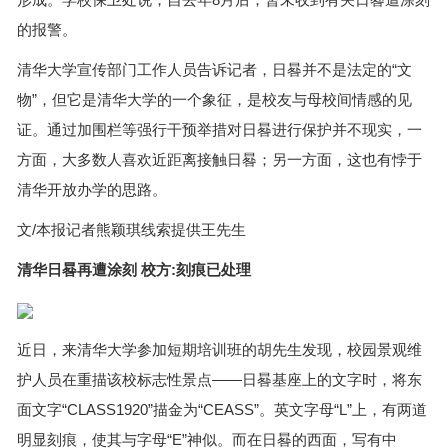
的报警。
清华大学宣传部门工作人员告诉记者，日晷并不是法定的“文
物”，但它是清华大学的一个象征，是校友与母校间情感的见
证。通过加围栏等强行干预举措对日晷进行保护并不现实，一
方面，大多数人喜欢近距离接触日晷；另一方面，这也有悖于
清华开放办学的思路。
文/本报记者熊颖琪线索提供王先生
清华日晷再遭涂刻 校方:刻痕已处理
近日，来清华大学参加短期培训班的胡先生发现，校园景观维
护人员在重描该校标志性景点——日晷基座上的文字时，将东
面文字“CLASS1920”描金为“CEASS”。英文字母“L”上，有两道
明显刻痕，使其与字母“E”神似。而在日晷的西面，写有中