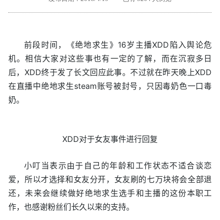
外地客户专栏
深一技术团队
工单提交
前段时间，《绝地求生》16岁主播XDD陷入舆论危
机。相信大家对这些事也有一定的了解，而在沉寂多日
后，XDD终于发了长文回应此事。不过就在昨天晚上XDD
在直播中绝地求生steam账号被封号，只因毒奶色一口毒
奶。
XDD对于女友事件进行回复
小叮当表示由于自己的年龄和工作状态不适合谈恋
爱，所以才选择和女友分开，女友刷的七万块将会全部退
还，未来会继续做好绝地求生选手和主播的这份本职工
作，也感谢粉丝们长久以来的支持。