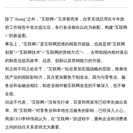
外地客户专栏
深一技术团队
除了“duang”之外，“互联网+”又席卷而来，自李克强总理在今年政
工单提交
府工作报告中首次提出后，各行各业都在以此为标配，构建“互联网
+”的新蓝图。
事实上，“互联网+”是互联网思维的精装升级版，也就是用“互联网
创新”+“互联网技术”+“互联网的营销方式”+......去帮助国内相对落后
的制造业提高效率、品质、创新以及营销能力的升级。
和之前不同之处在于，“互联网+”站在更加宏观战略的层面，推展传
统产业的国际影响力，其次更加聚焦于制造业。因为与零售业、服
务业和金融业相比，制造业相对被互联网改造的不够深入，也不够
全面。
但这不代表，“互联网+”没有先行者，百度和商派等已经率先做出表
率。而“互联网+”对零售业和本地生活服务的影响，已经深入人心。
商派CEO李钟伟就认为，在“互联网+”的进程中，重构企业和消费者
之间的信任关系变得尤为重要。