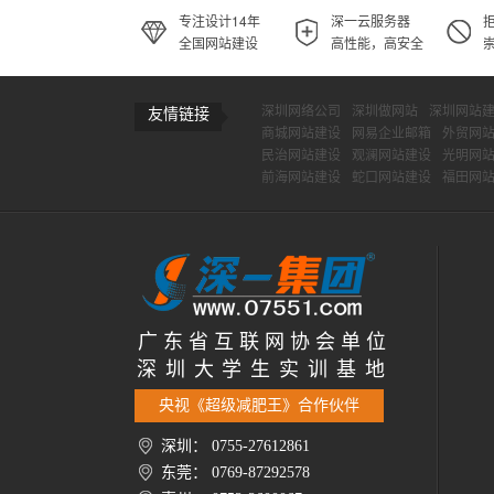
专注设计14年
深一云服务器
全国网站建设
高性能，高安全
深圳网络公司
深圳做网站
深圳网站
友情链接
商城网站建设
网易企业邮箱
外贸网
民治网站建设
观澜网站建设
光明网
前海网站建设
蛇口网站建设
福田网
广 东 省 互 联 网 协 会 单 位
深 圳 大 学 生 实 训 基 地
央视《超级减肥王》合作伙伴
深圳： 0755-27612861
东莞： 0769-87292578