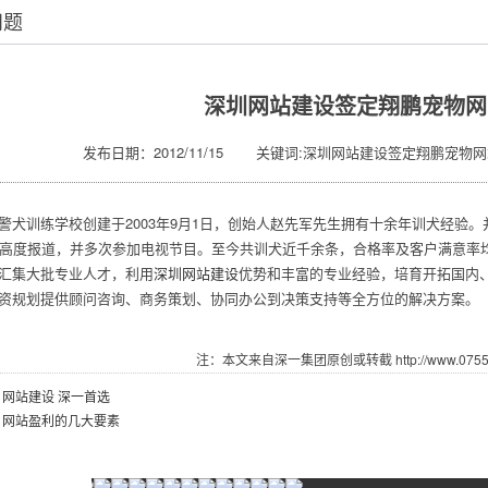
问题
深圳网站建设签定翔鹏宠物网
发布日期：2012/11/15 关键词:深圳网站建设签定翔鹏宠物网
犬训练学校创建于2003年9月1日，创始人赵先军先生拥有十余年训犬经验
高度报道，并多次参加电视节目。至今共训犬近千余条，合格率及客户满意率均
汇集大批专业人才，利用
深圳网站建设
优势和丰富的专业经验，培育开拓国内
投资规划提供顾问咨询、商务策划、协同办公到决策支持等全方位的解决方案。
注：本文来自深一集团原创或转截 http://www.07551.
：
网站建设 深一首选
：
网站盈利的几大要素