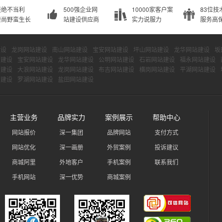
拒绝不当利
500强企业网
10000家客户案
83位技
崇尚野蛮生长
站建设供应商
实力说服力
服务高
建设
龙岗网站建设
南山网站建设
宝安网站建设
坪山网站建设
龙华网站建设
坂
站建设
宝安网站建设
龙华网站建设
公明网站建设
石岩网站建设
福永网站建设
站建设
大浪网站建设
龙岗网站建设
布吉网站建设
横岗网站建设
平湖网站建设
站建设
罗湖网站建设
盐田网站建设
主营业务
品牌实力
案例展示
帮助中心
网站报价
深一集团
品牌网站
支付方式
网站优化
深一画册
外贸案例
投诉建议
商城阿里
外地客户
手机案例
联系我们
手机网站
深一优势
商城案例