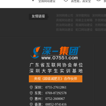
全国网站建设
高性能，高安全
深圳网络公司
深圳做网站
深圳网站
友情链接
商城网站建设
网易企业邮箱
外贸网
民治网站建设
观澜网站建设
光明网
前海网站建设
蛇口网站建设
福田网
广 东 省 互 联 网 协 会 单 位
深 圳 大 学 生 实 训 基 地
央视《超级减肥王》合作伙伴
深圳： 0755-27612861
东莞： 0769-87292578
惠州： 0752-2600067
香港： 00852-9741416