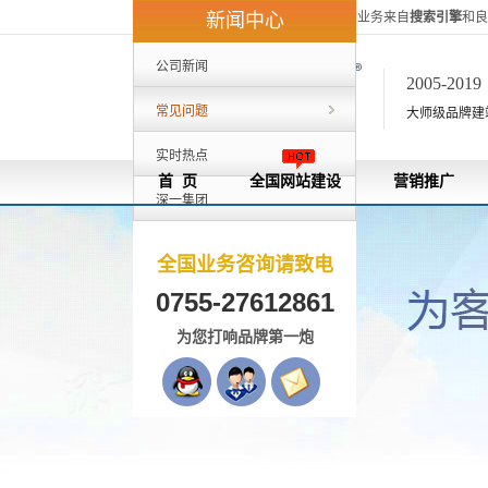
深一集团40%的客户来自外地，80%的业务来自
搜索引擎
和良
新闻中心
公司新闻
2005-201
常见问题
大师级品牌建站[
实时热点
首 页
全国网站建设
营销推广
深一集团
全国业务咨询请致电
0755-27612861
为您打响品牌第一炮