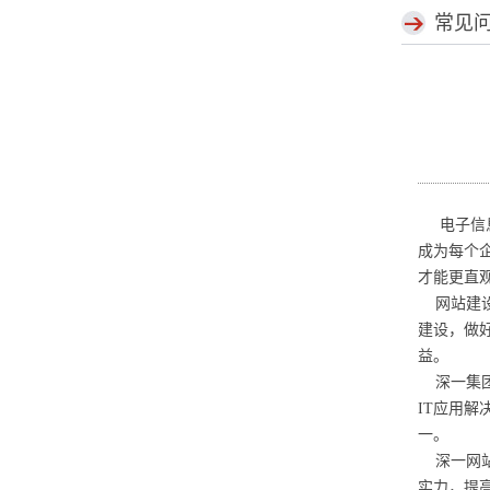
常见
电子信息
成为每个
才能更直
网站建设
建设，做
益。
深一集团（
IT应用
一。
深一网站
实力，提