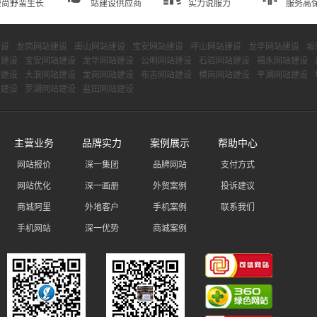
崇尚野蛮生长
站建设供应商
实力说服力
服务高
建设
龙岗网站建设
南山网站建设
宝安网站建设
坪山网站建设
龙华网站建设
坂
站建设
宝安网站建设
龙华网站建设
公明网站建设
石岩网站建设
福永网站建设
站建设
大浪网站建设
龙岗网站建设
布吉网站建设
横岗网站建设
平湖网站建设
站建设
罗湖网站建设
盐田网站建设
主营业务
品牌实力
案例展示
帮助中心
网站报价
深一集团
品牌网站
支付方式
网站优化
深一画册
外贸案例
投诉建议
商城阿里
外地客户
手机案例
联系我们
手机网站
深一优势
商城案例