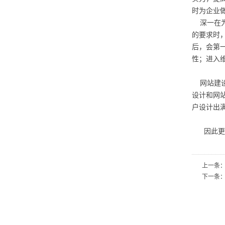
时为企业
深一在为
的要求时
后，会第
性；进入
网站建设
设计和网
户设计出
因此更需
上一条
下一条