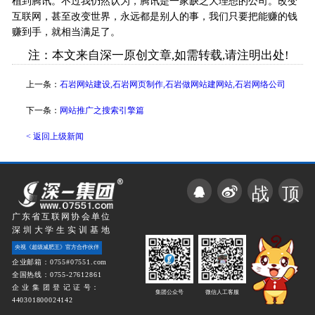
植到腾讯。不过我仍然认为，腾讯是一家缺乏大理想的公司。改变
互联网，甚至改变世界，永远都是别人的事，我们只要把能赚的钱
赚到手，就相当满足了。
注：本文来自深一原创文章,如需转载,请注明出处!
上一条：
石岩网站建设,石岩网页制作,石岩做网站建网站,石岩网络公司
下一条：
网站推广之搜索引擎篇
< 返回上级新闻
战
顶
广东省互联网协会单位
深圳大学生实训基地
央视《超级减肥王》官方合作伙伴
企业邮箱：0755#07551.com
全国热线：0755-27612861
企 业 集 团 登 记 证 号：
集团公众号
微信人工客服
440301800024142