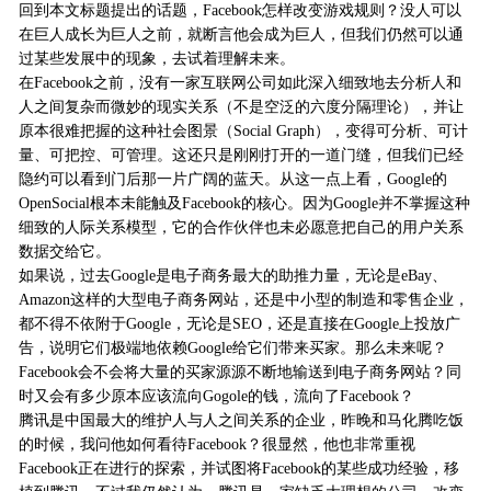
回到本文标题提出的话题，Facebook怎样改变游戏规则？没人可以
在巨人成长为巨人之前，就断言他会成为巨人，但我们仍然可以通
过某些发展中的现象，去试着理解未来。
在Facebook之前，没有一家互联网公司如此深入细致地去分析人和
人之间复杂而微妙的现实关系（不是空泛的六度分隔理论），并让
原本很难把握的这种社会图景（Social Graph），变得可分析、可计
量、可把控、可管理。这还只是刚刚打开的一道门缝，但我们已经
隐约可以看到门后那一片广阔的蓝天。从这一点上看，Google的
OpenSocial根本未能触及Facebook的核心。因为Google并不掌握这种
细致的人际关系模型，它的合作伙伴也未必愿意把自己的用户关系
数据交给它。
如果说，过去Google是电子商务最大的助推力量，无论是eBay、
Amazon这样的大型电子商务网站，还是中小型的制造和零售企业，
都不得不依附于Google，无论是SEO，还是直接在Google上投放广
告，说明它们极端地依赖Google给它们带来买家。那么未来呢？
Facebook会不会将大量的买家源源不断地输送到电子商务网站？同
时又会有多少原本应该流向Gogole的钱，流向了Facebook？
腾讯是中国最大的维护人与人之间关系的企业，昨晚和马化腾吃饭
的时候，我问他如何看待Facebook？很显然，他也非常重视
Facebook正在进行的探索，并试图将Facebook的某些成功经验，移