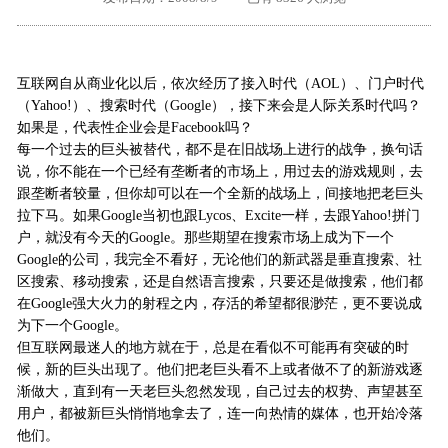
外地客户专栏
深一技术团队
工单提交
互联网自从商业化以后，依次经历了接入时代（AOL）、门户时代
（Yahoo!）、搜索时代（Google），接下来会是人际关系时代吗？
如果是，代表性企业会是Facebook吗？
每一个过去的巨头被替代，都不是在旧战场上进行的战争，换句话
说，你不能在一个已经有垄断者的市场上，用过去的游戏规则，去
跟垄断者较量，但你却可以在一个全新的战场上，间接地把老巨头
拉下马。如果Google当初也跟Lycos、Excite一样，去跟Yahoo!拼门
户，就没有今天的Google。那些期望在搜索市场上成为下一个
Google的公司，我完全不看好，无论他们的新武器是垂直搜索、社
区搜索、移动搜索，还是自然语言搜索，只要还是做搜索，他们都
在Google强大火力的射程之内，存活的希望都很渺茫，更不要说成
为下一个Google。
但互联网最迷人的地方就在于，总是在看似不可能再有突破的时
候，新的巨头出现了。他们把老巨头看不上或者做不了的新游戏逐
渐做大，直到有一天老巨头忽然发现，自己过去的权势、声望甚至
用户，都被新巨头悄悄地拿去了，连一向热情的媒体，也开始冷落
他们。