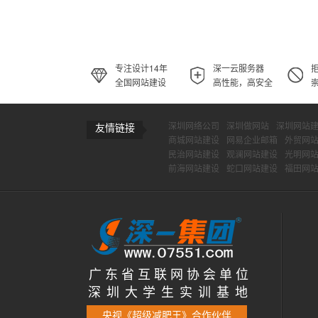
专注设计14年
深一云服务器
全国网站建设
高性能，高安全
深圳网络公司
深圳做网站
深圳网站
友情链接
商城网站建设
网易企业邮箱
外贸网
民治网站建设
观澜网站建设
光明网
前海网站建设
蛇口网站建设
福田网
广 东 省 互 联 网 协 会 单 位
深 圳 大 学 生 实 训 基 地
央视《超级减肥王》合作伙伴