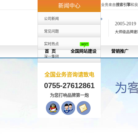
深一集团40%的客户来自外地，80%的业务来自
搜索引擎
和良
新闻中心
公司新闻
2005-201
常见问题
大师级品牌建站[
实时热点
首 页
全国网站建设
营销推广
深一集团
全国业务咨询请致电
0755-27612861
为您打响品牌第一炮