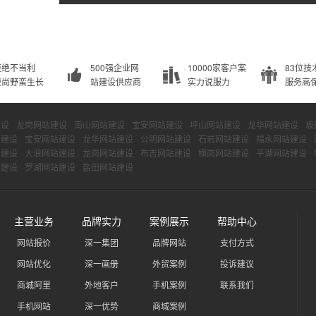
拒绝不当利
500强企业网
10000家客户案
83位技
崇尚野蛮生长
站建设供应商
实力说服力
服务高
建设
龙岗网站建设
南山网站建设
宝安网站建设
坪山网站建设
龙华网站建设
坂
站建设
宝安网站建设
龙华网站建设
公明网站建设
石岩网站建设
福永网站建设
站建设
大浪网站建设
龙岗网站建设
布吉网站建设
横岗网站建设
平湖网站建设
站建设
罗湖网站建设
盐田网站建设
主营业务
品牌实力
案例展示
帮助中心
网站报价
深一集团
品牌网站
支付方式
网站优化
深一画册
外贸案例
投诉建议
商城阿里
外地客户
手机案例
联系我们
手机网站
深一优势
商城案例