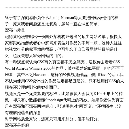
外地客户专栏
深一技术团队
终于有了深刻感触为什么Jakob, Norman等人要把网站做他们的样
工单提交
子，原来我看问题还是太复杂，虽然一直在试图简单。
漂亮与质量
记得某论坛曾帖出一份国外某机构评选出的顶尖网站名单，很快大
家都跟帖抱怨或者心中怒骂来表达对作品的不屑一顾，这种人往往
把视觉打分的权重放的很高，他可能忘了自己看网站的目的是什
么，也没去想人家做网站的目的。
有一种观点就认为CSS写的页面都不怎么漂亮，建议你去看看CSS
World Awards Winners 2006的作品，某些虽然貌似平庸，但也不至于
难看，其中不乏Haveamint这样的经典视觉作品。借用Dave的话：我
不认为使用CSS设计出的作品注定都是丑陋的。只不过用好CSS的人
现在还没理解到它的妙处而已。
视觉只是一个无关紧要的标准，比如很多人会认同K10k图形上的精
致，却只有少数能看懂Stopdesign代码上的巧妙。如果你还认为页面
只有漂亮和不漂亮两种标准，那说明你对“网页设计”还很陌生，没
有理解她蕴含的深意。
对于网站质量来说，漂亮只可用来加分，但不能打分。
漂亮还是舒服