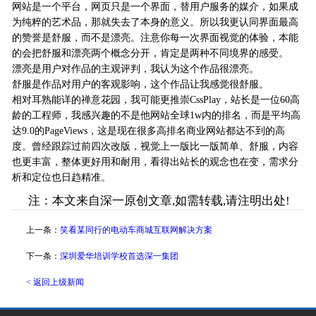
网站是一个平台，网页只是一个界面，替用户服务的媒介，如果成
为纯粹的艺术品，那就失去了本身的意义。所以我更认同界面最高
的赞誉是舒服，而不是漂亮。注意你每一次界面视觉的体验，本能
的会把舒服和漂亮两个概念分开，肯定是两种不同境界的感受。
漂亮是用户对作品的主观评判，我认为这个作品很漂亮。
舒服是作品对用户的客观影响，这个作品让我感觉很舒服。
相对耳熟能详的禅意花园，我可能更推崇CssPlay，站长是一位60高
龄的工程师，我感兴趣的不是他网站全球1w内的排名，而是平均高
达9.0的PageViews，这是现在很多高排名商业网站都达不到的高
度。曾经跟踪过前四次改版，视觉上一版比一版简单、舒服，内容
也更丰富，整体更好用和耐用，看得出站长的观念也在变，需求分
析和定位也日趋精准。
注：本文来自深一原创文章,如需转载,请注明出处!
上一条：
笑看某同行的电动车商城互联网解决方案
下一条：
深圳爱华培训学校首选深一集团
< 返回上级新闻