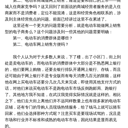
第二、电动车商城做网上销售，难道是要和自己的上帝——商
城入住商家竞争吗？这又回到了前面说的商城经营者服务的是入住
商家而不是消费者，定位不能混淆，这是和经营角色相联系的，涉
及到主体经营焦点的问题。前面已经讲过这里不在累述了。
这里还有一个更大的问题需要分析，就是电动车能做网上销售
型的电子商务么？这个问题涉及到一些其他的问题需要明确：
第一、电动车的消费群体是哪些？
第二、电动车网上销售方便吗？
我个人认为对于大多数人来说，下了楼，出了小区门，街上到
处是卖电动车的，而电动车的消费群体中大部分是不熟悉网上银行
的，他们要网上购物，还要去银行排队开通网上银行、存钱，而且
还可能由于网上银行不是专业版而有每天消费几百元的限额，这样
他在网上买电动车还要分几次几天来完成，即使用其他支付方式的
话，对他们来说买电动车不是跑电动车市场反倒跑邮局、跑银行
了。其他地方我不知道，在武汉我觉得实际情况就是这样的。相比
之下，他们去大街上离他们并不远同样数量上也有很多家的电动车
店铺，还有专门的导购人员现场热情服务，给了钱马上就可以骑车
回家，他们会选择那种方式呢？注意买车是要现场试驾的，况且是
市场和行业并不标准和成熟的电动车市场，因此结果是显而易见
的。