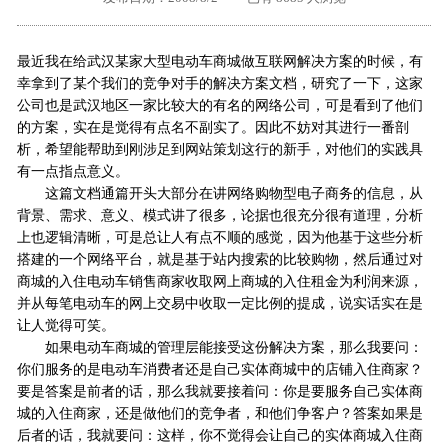
外地客户专栏
深一技术团队
最近我在给武汉某家大型电动车商城做互联网解决方案的时候，有
工单提交
幸拿到了某个我们的竞争对手的解决方案文档，研究了一下，这家
公司也是武汉地区一家比较大的有名的网络公司，可是看到了他们
的方案，实在是觉得有点名不副实了。因此不妨对其进行一番剖
析，希望能帮助到刚涉足到网站策划这行的新手，对他们的实践具
有一点指点意义。
这篇文档通篇开头大部分在讲网络购物型电子商务的信息，从
背景、需求、意义、模式讲了很多，论据也很充分很有道理，分析
上也逻辑清晰，可是总让人有点不顺的感觉，因为他基于这些分析
搭建的一个网络平台，就是基于站内搜索的比较购物，然后通过对
商城的入住电动车销售商家收取网上商城的入住租金为利润来源，
并从每笔电动车的网上交易中收取一定比例的提成，说实话实在是
让人觉得可笑。
如果电动车商城的管理层能接受这份解决方案，那么我要问：
你们服务的是电动车消费者还是自己实体商城中的店铺入住商家？
要是答案是前者的话，那么我就要接着问：你是要服务自己实体商
城的入住商家，还是做他们的竞争者，和他们争客户？答案如果是
后者的话，我就要问：这样，你不觉得会让自己的实体商城入住商