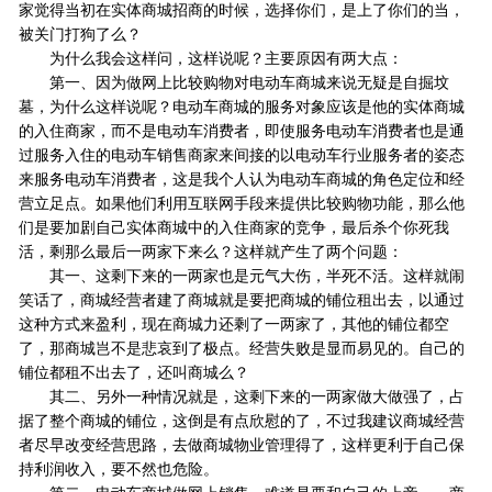
家觉得当初在实体商城招商的时候，选择你们，是上了你们的当，
被关门打狗了么？
为什么我会这样问，这样说呢？主要原因有两大点：
第一、因为做网上比较购物对电动车商城来说无疑是自掘坟
墓，为什么这样说呢？电动车商城的服务对象应该是他的实体商城
的入住商家，而不是电动车消费者，即使服务电动车消费者也是通
过服务入住的电动车销售商家来间接的以电动车行业服务者的姿态
来服务电动车消费者，这是我个人认为电动车商城的角色定位和经
营立足点。如果他们利用互联网手段来提供比较购物功能，那么他
们是要加剧自己实体商城中的入住商家的竞争，最后杀个你死我
活，剩那么最后一两家下来么？这样就产生了两个问题：
其一、这剩下来的一两家也是元气大伤，半死不活。这样就闹
笑话了，商城经营者建了商城就是要把商城的铺位租出去，以通过
这种方式来盈利，现在商城力还剩了一两家了，其他的铺位都空
了，那商城岂不是悲哀到了极点。经营失败是显而易见的。自己的
铺位都租不出去了，还叫商城么？
其二、另外一种情况就是，这剩下来的一两家做大做强了，占
据了整个商城的铺位，这倒是有点欣慰的了，不过我建议商城经营
者尽早改变经营思路，去做商城物业管理得了，这样更利于自己保
持利润收入，要不然也危险。