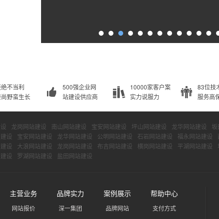
拒绝不当利
500强企业网
10000家客户案
83位技
崇尚野蛮生长
站建设供应商
实力说服力
服务高
建设
龙岗网站建设
南山网站建设
宝安网站建设
坪山网站建设
龙华网站建设
坂
站建设
宝安网站建设
龙华网站建设
公明网站建设
石岩网站建设
福永网站建设
站建设
大浪网站建设
龙岗网站建设
布吉网站建设
横岗网站建设
平湖网站建设
站建设
罗湖网站建设
盐田网站建设
主营业务
品牌实力
案例展示
帮助中心
网站报价
深一集团
品牌网站
支付方式