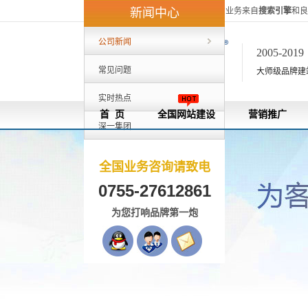
深一集团40%的客户来自外地，80%的业务来自
搜索引擎
和良
新闻中心
公司新闻
2005-201
常见问题
大师级品牌建站[
实时热点
首 页
全国网站建设
营销推广
深一集团
全国业务咨询请致电
0755-27612861
为您打响品牌第一炮