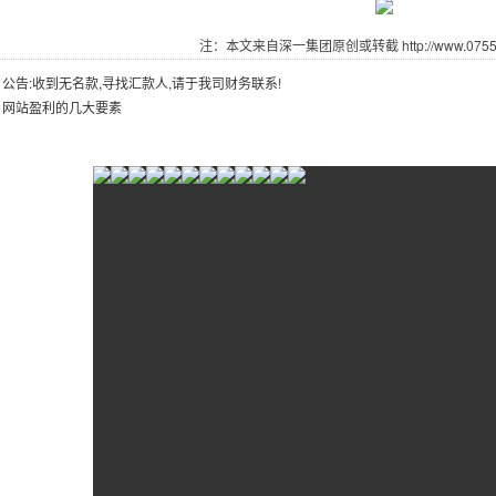
注：本文来自深一集团原创或转截 http://www.07551.
：
公告:收到无名款,寻找汇款人,请于我司财务联系!
：
网站盈利的几大要素