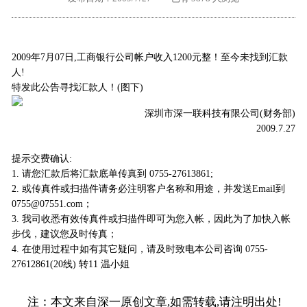
外地客户专栏
深一技术团队
工单提交
2009年7月07日,工商银行公司帐户收入1200元整！至今未找到汇款
人!
特发此公告寻找汇款人！(图下)
深圳市深一联科技有限公司(财务部)
2009.7.27
提示交费确认:
1. 请您汇款后将汇款底单传真到 0755-27613861;
2. 或传真件或扫描件请务必注明客户名称和用途，并发送Email到
0755@07551.com；
3. 我司收悉有效传真件或扫描件即可为您入帐，因此为了加快入帐
步伐，建议您及时传真；
4. 在使用过程中如有其它疑问，请及时致电本公司咨询 0755-
27612861(20线) 转11 温小姐
注：本文来自深一原创文章,如需转载,请注明出处!