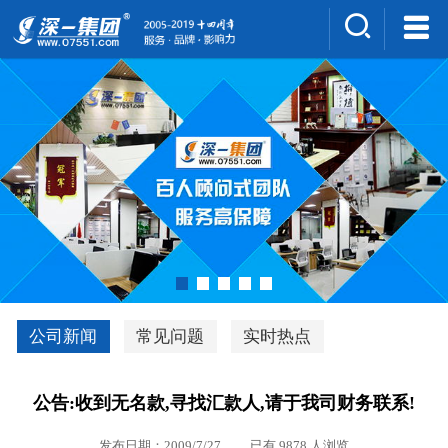
集团介绍
人才招聘
案例展示
新闻中心
深一风采
联系我们
深优通系统V3.0
公司新闻
常见问题
实时热点
行业解决方案
公告:收到无名款,寻找汇款人,请于我司财务联系!
深一集团优势
发布日期：2009/7/27 已有 9878 人浏览