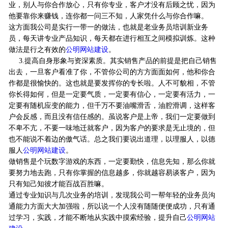
业，别人与你合作放心，只有你专业，客户才没有后顾之忧，因为
他要靠你来赚钱，连你都一问三不知，人家凭什么与你合作嘛。
这方面我公司是实行一带一的做法，也就是老业务员培训新业务
员，每天讲专业产品知识，每天都在进行相互之间模拟训炼。这种
做法是行之有效的
公明网站建设
。
3.
提高自身形象与资深素质。其实销售产品的前提是把自己销售
出去，一旦客户看准了你，不管你公司的方方面面如何，他和你合
作都是很愉快的。这也就是要发挥你的专长啦。人不可貌相，不管
你长得如何，但是一定要气质，一定要有信心，一定要有活力，一
定要有随机应变的能力，但千万不要油嘴滑舌，油腔滑调，这样客
户会反感，而且没有信任感的。虽说客户是上帝，我们一定要做到
不卑不亢，不要一味地迁就客户，因为客户的要求是无止境的，但
也不能说不着边的傲气话。总之我们要说出道理，以理服人，以德
服人
公明网站建设
。
做销售是个玩数字游戏的东西，一定要勤快，信息先知，那么你就
要努力地去跑，只有你掌握的信息越多，你就越容易谈客户，因为
只有知己知彼才能百战百胜嘛。
通过专业知识与几次业务的培训，发现我公司一帮年轻的业务员沟
通能力方面大大加强啦，所以说一个人没有随随便便成功，只有通
过学习，实践，才能不断地从实践中摸索经验，提升自己
公明网站