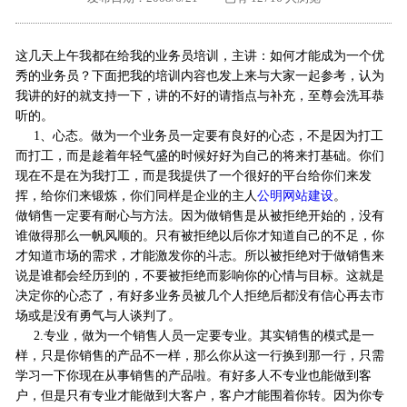
外地客户专栏
深一技术团队
这几天上午我都在给我的业务员培训，主讲：如何才能成为一个优
工单提交
秀的业务员？下面把我的培训内容也发上来与大家一起参考，认为
我讲的好的就支持一下，讲的不好的请指点与补充，至尊会洗耳恭
听的。
1
、心态。做为一个业务员一定要有良好的心态，不是因为打工
而打工，而是趁着年轻气盛的时候好好为自己的将来打基础。你们
现在不是在为我打工，而是我提供了一个很好的平台给你们来发
挥，给你们来锻炼，你们同样是企业的主人
公明网站建设
。
做销售一定要有耐心与方法。因为做销售是从被拒绝开始的，没有
谁做得那么一帆风顺的。只有被拒绝以后你才知道自己的不足，你
才知道市场的需求，才能激发你的斗志。所以被拒绝对于做销售来
说是谁都会经历到的，不要被拒绝而影响你的心情与目标。这就是
决定你的心态了，有好多业务员被几个人拒绝后都没有信心再去市
场或是没有勇气与人谈判了。
2.
专业，做为一个销售人员一定要专业。其实销售的模式是一
样，只是你销售的产品不一样，那么你从这一行换到那一行，只需
学习一下你现在从事销售的产品啦。有好多人不专业也能做到客
户，但是只有专业才能做到大客户，客户才能围着你转。因为你专