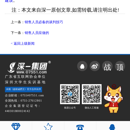
建设
。
注：本文来自深一原创文章,如需转载,请注明出处!
上一条：
销售人员必备的谈判技巧
下一条：
销售人员应做的
< 返回上级新闻
战
顶
广东省互联网协会单位
深圳大学生实训基地
央视《超级减肥王》官方合作伙伴
企业邮箱：0755#07551.com
全国热线：0755-27612861
企 业 集 团 登 记 证 号：
集团公众号
微信人工客服
440301800024142