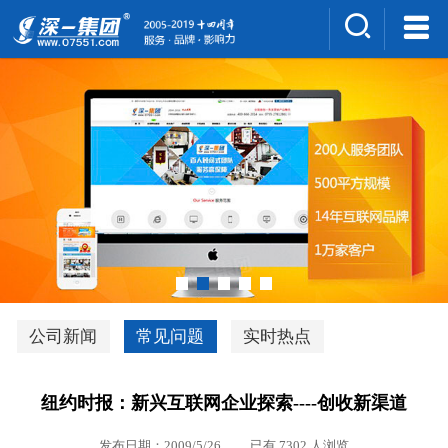
集团介绍
人才招聘
案例展示
新闻中心
深一风采
联系我们
深优通系统V3.0
公司新闻
常见问题
实时热点
行业解决方案
纽约时报：新兴互联网企业探索----创收新渠道
深一集团优势
发布日期：2009/5/26 已有 7302 人浏览