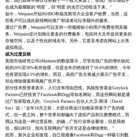
底，我们就将不再仅仅依赖于一个收入来源了。在线广告市场似乎
会成为最耀眼的‘明星’，但‘明星’的光芒已经暗淡下来。”
如今，Wetpaint开始向HBO和福克斯等大企业客户收费，当然，这
些客户可以借此获得网站推广和读者论坛等额外的服务。
通过广告费，Wetpaint可以支持一些规模较小的用户免费使用其服
务。Wetpaint还计划推出更多的付费服务，包括对大文件提供更多的
存储空间，以及个性化的域名等。另外，它甚至考虑在网站上出售
虚拟商品。
或为过度反映
美国市场研究公司eMarketer的数据显示，尽管在线广告的增长较此
前的20%至30%有所放缓，但是去年仍然保持了10.6%的增长，今年
也有望实现4.5%的增长。而且，虽然广告主将减少展示广告开支，
却会增加搜索和视频广告开支。
部分技术投资者表示，人们没有理由恐慌。风险投资基金Greylock
Partners已经投资了Facebook和Digg等知名网站，而这些网站都是通
过广告获取收入的。Greylock Partners 合伙人大卫-斯泽（David
Sze）说：“去年10月之前，大部分商业计划都采用基于广告的模
式，但一夜之间，整个世界却都偏向了虚拟产品和注册费模式，而
我认为这是一种过度反映。的确，广告行业将会萎缩，但是我相
信，假以时日，投向互联网的广告开支还是会继续增长。”
然而，新兴企业却发现，自己很难像Facebook和Digg一样吸引到数