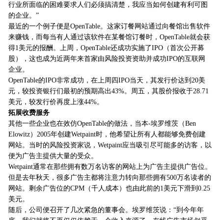
行业所面临的困难要求人们必须搞清楚，我应当如何创建有利可图
的企业。”
最近的一个例子便是OpenTable。这家订餐网站通过向餐馆出售软件
来赚钱，而每当有人通过该软件在某餐馆订餐时，OpenTable就会获
得1美元的报酬。上周，OpenTable还成功实施了IPO（首次公开募
股），这也成为近两年来首家由风险投资资助并成功IPO的互联网
企业。
OpenTable的IPO非常成功，在上周四IPO当天，其发行价达到20美
元，较投资银行们最初的预期高出43%。周五，其股价报收于28.71
美元，较发行价再度上涨44%。
拓展收费服务
其他一些企业也在效仿OpenTable的做法，当本-埃罗维茨（Ben
Elowitz）2005年创建Wetpaint时，他希望让所有人都能够免费创建
网站。当时的风险投资家说，Wetpaint应当吸引尽可能多的访客，以
便为广告主提供大量的受众。
Wetpaint通常在那些拥有数万名访客的网站上为广告主提供广告位。
但是去年秋天，很多广告主都将注意力转向那些拥有500万名读者的
网站。剩余广告位的CPM（千人成本）也由此前的1美元下滑到0.25
美元。
随后，公司便召开了几次紧急的董事会。埃罗维茨说：“到今年年