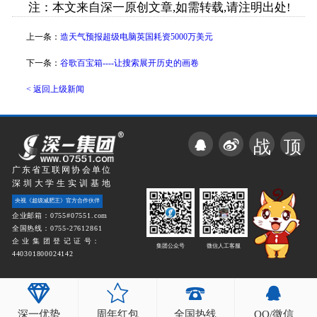
注：本文来自深一原创文章,如需转载,请注明出处!
上一条：
造天气预报超级电脑英国耗资5000万美元
下一条：
谷歌百宝箱----让搜索展开历史的画卷
< 返回上级新闻
战
顶
广东省互联网协会单位
深圳大学生实训基地
央视《超级减肥王》官方合作伙伴
企业邮箱：0755#07551.com
全国热线：0755-27612861
企 业 集 团 登 记 证 号：
集团公众号
微信人工客服
440301800024142
深一优势
周年红包
全国热线
QQ/微信