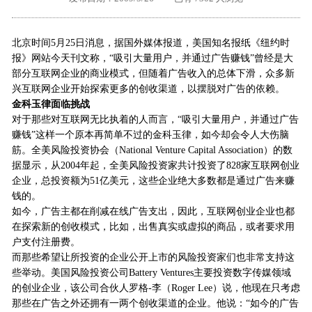
外地客户专栏
深一技术团队
北京时间5月25日消息，据国外媒体报道，美国知名报纸《纽约时
工单提交
报》网站今天刊文称，“吸引大量用户，并通过广告赚钱”曾经是大
部分互联网企业的商业模式，但随着广告收入的总体下滑，众多新
兴互联网企业开始探索更多的创收渠道，以摆脱对广告的依赖。
金科玉律面临挑战
对于那些对互联网无比执着的人而言，“吸引大量用户，并通过广告
赚钱”这样一个原本再简单不过的金科玉律，如今却会令人大伤脑
筋。全美风险投资协会（National Venture Capital Association）的数
据显示，从2004年起，全美风险投资家共计投资了828家互联网创业
企业，总投资额为51亿美元，这些企业绝大多数都是通过广告来赚
钱的。
如今，广告主都在削减在线广告支出，因此，互联网创业企业也都
在探索新的创收模式，比如，出售真实或虚拟的商品，或者要求用
户支付注册费。
而那些希望让所投资的企业公开上市的风险投资家们也非常支持这
些举动。美国风险投资公司Battery Ventures主要投资数字传媒领域
的创业企业，该公司合伙人罗格-李（Roger Lee）说，他现在只考虑
那些在广告之外还拥有一两个创收渠道的企业。他说：“如今的广告