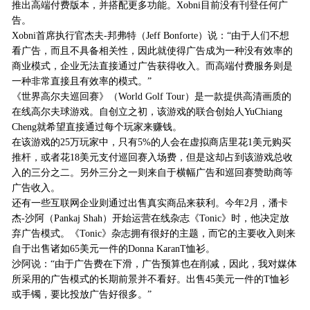
推出高端付费版本，并搭配更多功能。Xobni目前没有刊登任何广
告。
Xobni首席执行官杰夫-邦弗特（Jeff Bonforte）说：“由于人们不想
看广告，而且不具备相关性，因此就使得广告成为一种没有效率的
商业模式，企业无法直接通过广告获得收入。而高端付费服务则是
一种非常直接且有效率的模式。”
《世界高尔夫巡回赛》（World Golf Tour）是一款提供高清画质的
在线高尔夫球游戏。自创立之初，该游戏的联合创始人YuChiang
Cheng就希望直接通过每个玩家来赚钱。
在该游戏的25万玩家中，只有5%的人会在虚拟商店里花1美元购买
推杆，或者花18美元支付巡回赛入场费，但是这却占到该游戏总收
入的三分之二。另外三分之一则来自于横幅广告和巡回赛赞助商等
广告收入。
还有一些互联网企业则通过出售真实商品来获利。今年2月，潘卡
杰-沙阿（Pankaj Shah）开始运营在线杂志《Tonic》时，他决定放
弃广告模式。《Tonic》杂志拥有很好的主题，而它的主要收入则来
自于出售诸如65美元一件的Donna KaranT恤衫。
沙阿说：“由于广告费在下滑，广告预算也在削减，因此，我对媒体
所采用的广告模式的长期前景并不看好。出售45美元一件的T恤衫
或手镯，要比投放广告好很多。”