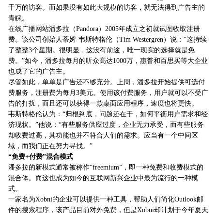
千万的访客。而如果没有如此大规模的访客，就无法得到广告主的
青睐。
在线广播网站潘多拉（Pandora）2005年成立之初就试图收取注册
费。该公司创始人蒂姆-韦斯特格伦（Tim Westergren）说：“这持续
了整整3个星期。很明显，这没有前途，唯一现实的选择就是免
费。”如今，潘多拉每月的听众高达1000万，惠普和百思买等大企业
也成了它的广告主。
尽管如此，单单是广告还不够充分。上周，潘多拉开始提供可选付
费服务，注册费为每月3美元。使用该付费服务，用户就可以不受广
告的打扰，而且还可以获得一款桌面应用程序，速度也将更快。
韦斯特格伦认为：“归根到底，问题还在于，如何平衡用户需求和经
济现状。”他说：“有些服务供应过度，企业无力承受，而有些服务
却收费过高，其功能也并不符合人们的需求。应当有一个中间区
域，而我们正在努力寻找。”
“免费+付费”混合模式
潘多拉的新模式通常被称作“freemium”，即一种免费和收费模式的
混合体。而这也成为如今的互联网新兴企业中最为流行的一种模
式。
一家名为Xobni的企业可以提供一种工具，帮助人们简化Outlook邮
件的搜索程序，该产品目前对外免费，但是Xobni却计划于今年夏天