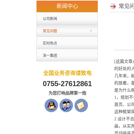
新闻中心
常见
公司新闻
常见问题
实时热点
深一集团
[这篇文
的好处的人
全国业务咨询请致电
几年来，
0755-27612861
的放着，
是为什么
为您打响品牌第一炮
1，规划
首页、公
这种框架
2.设计
画，从实
页动画并