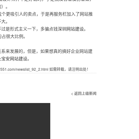
的）。
了找个更吸引人的卖点，于是再服务栏加入了网站推
不大。
不过是形式主义一下，多骗点钱
深圳网站建设
。
的占很大比例。
关系来发展的，但是，如果想真的搞好企业网站建
处
宝安网站建设
。
1.com/newslist_92_2.html 如需转载，请注明出处！
< 返回上级新闻