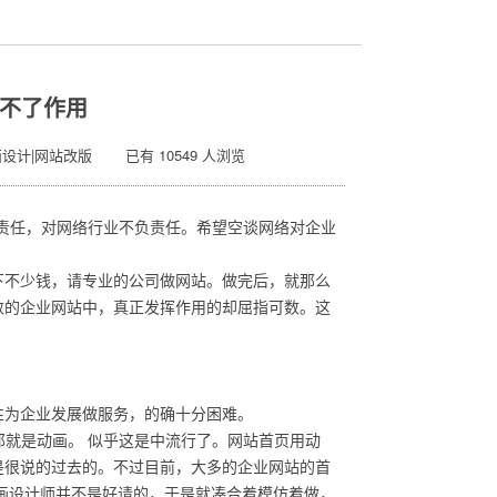
不了作用
面设计|网站改版 已有 10549 人浏览
责任，对网络行业不负责任。希望空谈网络对企业
下不少钱，请专业的公司做网站。做完后，就那么
数的企业网站中，真正发挥作用的却屈指可数。这
性为企业发展做服务，的确十分困难。
那就是动画。 似乎这是中流行了。网站首页用动
是很说的过去的。不过目前，大多的企业网站的首
画设计师并不是好请的，于是就凑合着模仿着做，