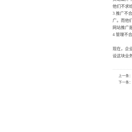
他们不求
3.推广
广。而他
网站推广
4.管理
现在，企
设这块业
上一条
下一条