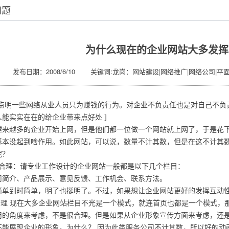
问题
为什么现在的企业网站大多发挥
发布日期：2008/6/10 关键词:龙岗：网站建设|网络推广|网络公司|平
章点明一些网络从业人员只为赚钱的行为。对企业不负责任也是对自己不负
能实实在在的给企业带来点好处 ]
越来越多的企业开始上网，但是他们都一位做一个网站就上网了，于是花
基本没起到啥作用。如此网站，可以说，数量不计其数，但是在这不计其
呢？
不合理：请专业工作设计的企业网站一般都是以下几个栏目：
司简介、产品展示、意见反馈、工作机会、联系方法。
简单到时简单，明了也挺明了。不过，如果想让企业网站更好的发挥互动
不合理 现在大多企业网站栏目不光是一个模式，就连首页也都是一个模式，
用的角度来考虑，不是很合理。但是如果从企业形象宣传方面来考虑，还
不能展现企业的形象。为什么？ 因为此类服务公司不计其数，所以好的动