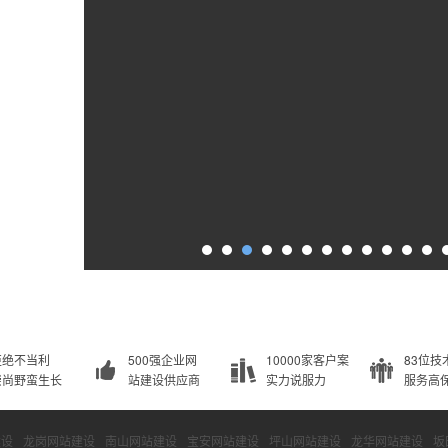
拒绝不当利
500强企业网
10000家客户案
83位技
崇尚野蛮生长
站建设供应商
实力说服力
服务高
建设
龙岗网站建设
南山网站建设
宝安网站建设
坪山网站建设
龙华网站建设
坂