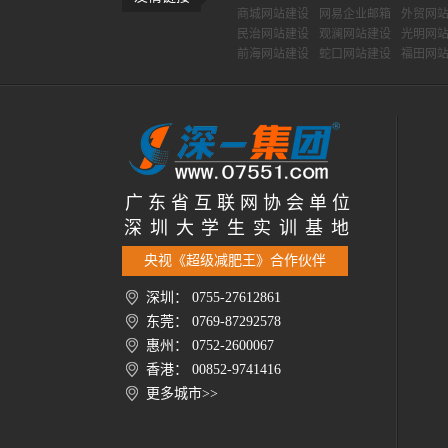
商城网站建设
网易企业邮箱
外贸网
民治网站建设
观澜网站建设
光明网
前海网站建设
蛇口网站建设
福田网
广 东 省 互 联 网 协 会 单 位
深 圳 大 学 生 实 训 基 地
央视《超级减肥王》合作伙伴
深圳： 0755-27612861
东莞： 0769-87292578
惠州： 0752-2600067
香港： 00852-9741416
更多城市>>