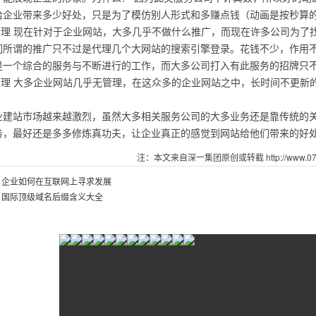
给企业带来多少好处，只是为了模仿别人形式和多赚点钱（动画是按秒算
不合理 现在针对于企业网站，大多几乎不做什么推广，而现在许多公司为
们所谓的推广只不过是代理几个大网站的搜索引擎登录。花钱不少，作用
是一个综合的服务与不断进行的工作，而大多公司打入有此服务的招牌只
不合理 大多企业网站几乎无管理，在这众多的企业网站之中，长时间不更新
业建站市场越来越激烈，虽然大多相关服务公司的大多业务还是靠传统的
务，最好还是多多修炼真功夫，让企业真正的感觉到网站给他们带来的好
注：本文来自深一集团原创或转截 http://www.0755
：
企业如何在互联网上寻求发展
：
国际顶级域名后缀含义大全