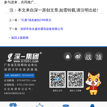
参与进来，共同推广。
注：本文来自深一原创文章,如需转载,请注明出处!
上一条：
“亿唐”域名被拍2500美元
下一条：
深圳市东永盛光通讯设备有限公司
< 返回上级新闻
战
顶
广东省互联网协会单位
深圳大学生实训基地
央视《超级减肥王》官方合作伙伴
企业邮箱：0755#07551.com
全国热线：0755-27612861
企 业 集 团 登 记 证 号：
集团公众号
微信人工客服
440301800024142