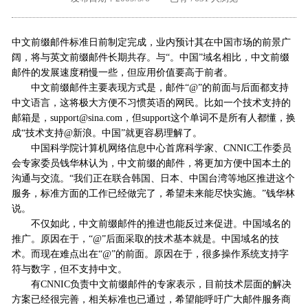
外地客户专栏
深一技术团队
中文前缀邮件标准日前制定完成，业内预计其在中国市场的前景广
工单提交
阔，将与英文前缀邮件长期共存。与“。中国”域名相比，中文前缀
邮件的发展速度稍慢一些，但应用价值要高于前者。
中文前缀邮件主要表现方式是，邮件“@”的前面与后面都支持
中文语言，这将极大方便不习惯英语的网民。比如一个技术支持的
邮箱是，support@sina.com，但support这个单词不是所有人都懂，换
成“技术支持@新浪。中国”就更容易理解了。
中国科学院计算机网络信息中心首席科学家、CNNIC工作委员
会专家委员钱华林认为，中文前缀的邮件，将更加方便中国本土的
沟通与交流。“我们正在联合韩国、日本、中国台湾等地区推进这个
服务，标准方面的工作已经做完了，希望未来能尽快实施。”钱华林
说。
不仅如此，中文前缀邮件的推进也能反过来促进。中国域名的
推广。原因在于，“@”后面采取的技术基本就是。中国域名的技
术。而现在难点出在“@”的前面。原因在于，很多操作系统支持字
符与数字，但不支持中文。
有CNNIC负责中文前缀邮件的专家表示，目前技术层面的解决
方案已经很完善，相关标准也已通过，希望能呼吁广大邮件服务商