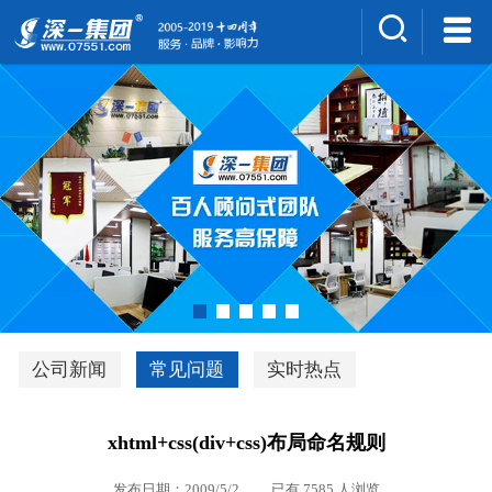
集团介绍
人才招聘
案例展示
新闻中心
深一风采
联系我们
深优通系统V3.0
公司新闻
常见问题
实时热点
行业解决方案
xhtml+css(div+css)布局命名规则
深一集团优势
发布日期：2009/5/2 已有 7585 人浏览