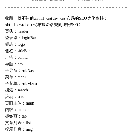
外地客户专栏
深一技术团队
收藏一份不错的xhtml+css(div+css)布局的SEO优化资料：
工单提交
xhtml+css(div+css)布局命名规则-增强SEO
页头：header
登录条：loginBar
标志：logo
侧栏：sideBar
广告：banner
导航：nav
子导航：subNav
菜单：menu
子菜单：subMenu
搜索：search
滚动：scroll
页面主体：main
内容：content
标签页：tab
文章列表：list
提示信息：msg