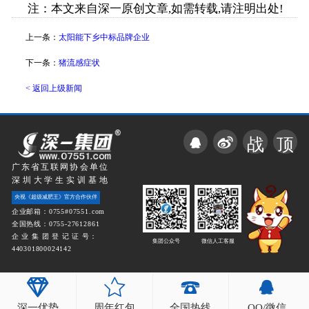
注：本文来自深一原创文章,如需转载,请注明出处!
上一条：
太阳能下乡中标品牌企业
下一条：
猪流感症状
< 返回上级新闻
战
顶
广东省互联网协会单位
深圳大学生实训基地
央视《超级减肥王》官方合作伙伴
企业邮箱：0755#07551.com
全国热线：0755-27612861
企 业 集 团 登 记 证 号：
集团公众号
微信人工客服
440301800024142
深一优势
周年红包
全国热线
QQ/微信