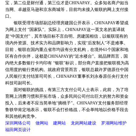
宝，第二位是财付通，第三位才是CHINAPAY。众多知名商户如当
当网、卓越亚马逊和京东商城等，目前均未接入银联的网上支付接
口。
银联受理市场部副总经理房建国公开表示，CHINAPAY希望成
为网上支付 “国家队”。实际上，CHINAPAY这一英文名的直译就
是“中国支付”，其市场目标不言自明。房建国相信，以银联现有的
境内外资源、技术实力和品牌影响力，实现“后发制人”不是难事。
目前，银联在国内重点省市均设有分支机构，在境外61个国家和地
区有合作伙伴，这都是CHINAPAY的“近水楼台”。就品牌而言，国
内绝大多数银行卡均印有 “银联”标识，部分商户直接把银联视为高
信用度的银行类机构。就政府背景而言，银联总裁许罗德原任中国
人民银行支付结算司司长，CHINAPAY董事长刘永春原任央行支付
科技司副司长。
面对银联的挑战，有第三方支付公司人士表示，此前，为了培
育网上消费习惯和开拓市场，众多民间公司付出巨大的努力和资金
投入，后来者不应当简单地“摘桃子”。CHINAPAY支付服务部经理
鲁轶华肯定地表示，银联不会打价格战，不会单纯地以价格手段去
和其他机构竞争。
深圳网络公司
做网站
建网站
龙岗网站建设
罗湖网站维护
福田网页设计