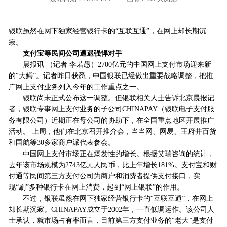
外地客户专栏
深一技术团队
银联虽然在网下独家经营银行卡的“互联互通”，在网上却长期沉
工单提交
寂。
支付宝等民间公司遭遇强悍对手
晨报讯 （记者 李若愚）2700亿元的中国网上支付市场迎来新
的“大鳄”。记者昨日获悉，中国银联已经做出重要战略调整，把推
广网上支付业务列入今年的工作重点之一。
银联尚未正式公布这一调整。但银联相关人士告诉北京晨报记
者，银联专事网上支付业务的子公司CHINAPAY（银联电子支付服
务有限公司）近期正在母公司的协助下，在全国重点地区开展推广
活动。 上周，他们在北京召开推介会，当当网、网易、王府井百货
和国航等30多家商户派代表参会。
中国网上支付市场正在爆发性的增长。根据艾瑞咨询的统计，
去年该市场规模为2743亿元人民币，比上年增长181%。支付宝和财
付通等民间第三方支付公司为商户和消费者提供支付接口，实
现“刷”多种银行卡在网上消费，起到“网上银联”的作用。
不过，银联虽然在网下独家经营银行卡的“互联互通”，在网上
却长期沉寂。CHINAPAY成立于2002年，一直低调运作。该公司人
士承认，就市场占有率而言，目前第三方支付业务的“老大”是支付