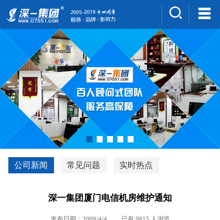
集团介绍
人才招聘
案例展示
新闻中心
深一风采
联系我们
深优通系统V3.0
公司新闻
常见问题
实时热点
行业解决方案
深一集团厦门电信机房维护通知
深一集团优势
发布日期：2009/4/4 已有 9815 人浏览