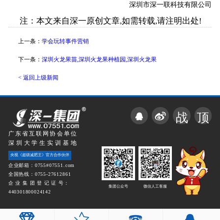
深圳市深一联科技有限公司
注：本文来自深一原创文章,如需转载,请注明出处!
上一条：
学会玩转事件营销
下一条：
深圳火龙果苗,深圳火龙果种植园,深圳火龙果
< 返回上级新闻
战
顶
广东省互联网协会单位
深圳大学生实训基地
央视《超级减肥王》官方合作伙伴
企业邮箱：0755#07551.com
全国热线：0755-27612861
企 业 集 团 登 记 证 号：
集团公众号
微信人工客服
440301800024142