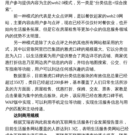
用户参与提供内容为主的web2.0模式，另一类是“分类信息+综合搜
索”。
前一种模式的代表是大众点评网，是以餐饮起家的web2.0网
站，主要内容由用户参与点评，现在已经不仅仅针对餐饮业，也开
始向生活服务拓展。但是它在房屋租售等更加小众的信息服务领域
内的优势不太明显。
另一种模式是除了大众点评之外的其他所有网站都采用的方
式，其中以背靠阿里巴巴集团的雅虎口碑的规模最大。它以分类信
息为入口，以生活搜索为用户提供整合了周边详尽的店铺、商家优
惠打折信息乃至周边房产信息的内容，并结合地图搜索、公交、行
车指南等功能，用户可以到达任何感兴趣的店铺。
数据显示，目前雅虎口碑的分类信息板块的有效信息总量已经
超过350万，类目已经超过200多种，基本覆盖了人们日常生活所涉
及的方方面面，房屋租售、优惠打折、保姆、交友、票务、家教是
点击量最为集中的焦点板块。此外，该应用已经在雅虎口碑手机
WAP版中实现，可以利用手机定位等功能，实现生活服务信息与用
户的匹配和主动传递。
达到商用规模
根据艾瑞咨询此前发布的互联网生活服务行业发展报告显示，
目前生活服务网站覆盖的人群达到1.3亿，表明生活服务类网站已经