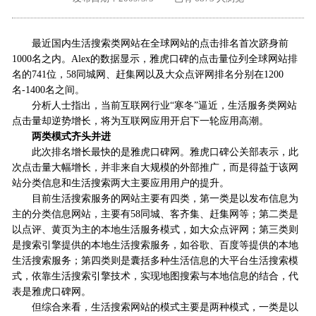
外地客户专栏
深一技术团队
最近国内生活搜索类网站在全球网站的点击排名首次跻身前
工单提交
1000名之内。Alex的数据显示，雅虎口碑的点击量位列全球网站排
名的741位，58同城网、赶集网以及大众点评网排名分别在1200
名-1400名之间。
分析人士指出，当前互联网行业“寒冬”逼近，生活服务类网站
点击量却逆势增长，将为互联网应用开启下一轮应用高潮。
两类模式齐头并进
此次排名增长最快的是雅虎口碑网。雅虎口碑公关部表示，此
次点击量大幅增长，并非来自大规模的外部推广，而是得益于该网
站分类信息和生活搜索两大主要应用用户的提升。
目前生活搜索服务的网站主要有四类，第一类是以发布信息为
主的分类信息网站，主要有58同城、客齐集、赶集网等；第二类是
以点评、黄页为主的本地生活服务模式，如大众点评网；第三类则
是搜索引擎提供的本地生活搜索服务，如谷歌、百度等提供的本地
生活搜索服务；第四类则是囊括多种生活信息的大平台生活搜索模
式，依靠生活搜索引擎技术，实现地图搜索与本地信息的结合，代
表是雅虎口碑网。
但综合来看，生活搜索网站的模式主要是两种模式，一类是以