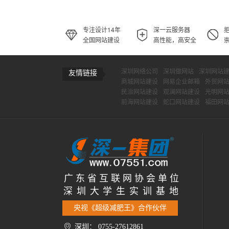
专注设计14年
深一云服务器
全国网站建设
高性能，高安全
深圳网络公司
深圳做网站
深圳网站
友情链接
商城网站建设
网易企业邮箱
外贸网
民治网站建设
观澜网站建设
光明网
前海网站建设
蛇口网站建设
福田网
广 东 省 互 联 网 协 会 单 位
深 圳 大 学 生 实 训 基 地
央视《超级减肥王》合作伙伴
深圳： 0755-27612861