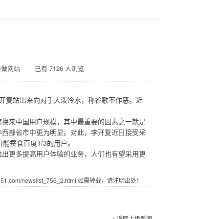
街做网站 已有 7126 人浏览
李开复站出来向对手大泼冷水，称谷歌不作恶。近
换来中国用户规模，其中最重要的因素之一就是
中西部省市中更为明显。对此，李开复近日接受采
能蚕食百度1/3的用户。
出更多提高用户体验的业务，人们也有望采用更
.com/newslist_756_2.html 如需转载，请注明出处！
< 返回上级新闻