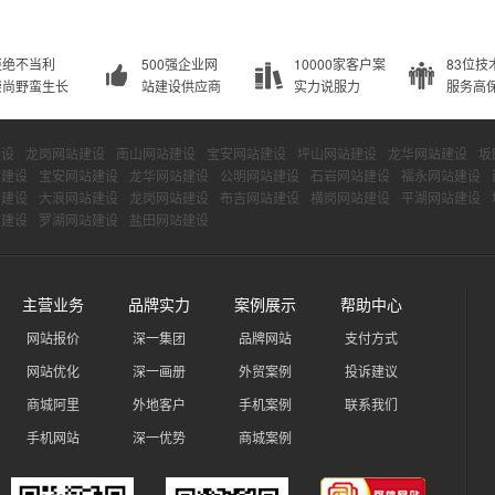
拒绝不当利
500强企业网
10000家客户案
83位技
崇尚野蛮生长
站建设供应商
实力说服力
服务高
建设
龙岗网站建设
南山网站建设
宝安网站建设
坪山网站建设
龙华网站建设
坂
站建设
宝安网站建设
龙华网站建设
公明网站建设
石岩网站建设
福永网站建设
站建设
大浪网站建设
龙岗网站建设
布吉网站建设
横岗网站建设
平湖网站建设
站建设
罗湖网站建设
盐田网站建设
主营业务
品牌实力
案例展示
帮助中心
网站报价
深一集团
品牌网站
支付方式
网站优化
深一画册
外贸案例
投诉建议
商城阿里
外地客户
手机案例
联系我们
手机网站
深一优势
商城案例