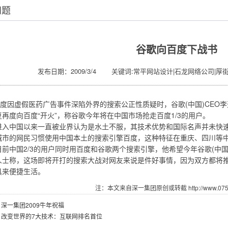
问题
谷歌向百度下战书
发布日期：2009/3/4 关键词:常平网站设计|石龙网络公司|厚
因虚假医药广告事件深陷外界的搜索公正性质疑时，谷歌(中国)CEO
再度向百度“开火”，称谷歌今年将在中国市场抢走百度1/3的用户。
中国以来一直被业界认为是水土不服，其技术优势和国际名声并未快速
城市的网民习惯使用中国本土的搜索引擎百度，这种特征在重庆、四川等
前中国2/3的用户同时用百度和谷歌两个搜索引擎，他希望今年谷歌(中国)
称，这场即将开打的搜索大战对网友来说是件好事情，因为双方都将推
具来便捷生活。
注：本文来自深一集团原创或转截 http://www.07551
：
深一集团2009牛年祝福
：
改变世界的7大技术：互联网排名首位