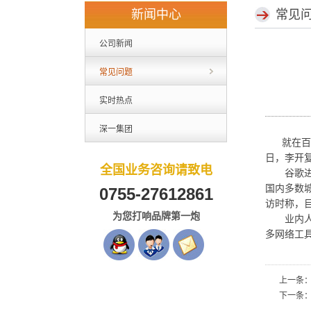
新闻中心
常见
公司新闻
常见问题
实时热点
深一集团
就在百度
日，李开复
全国业务咨询请致电
谷歌进入
国内多数
0755-27612861
访时称，目
为您打响品牌第一炮
业内人士
多网络工
上一条
下一条