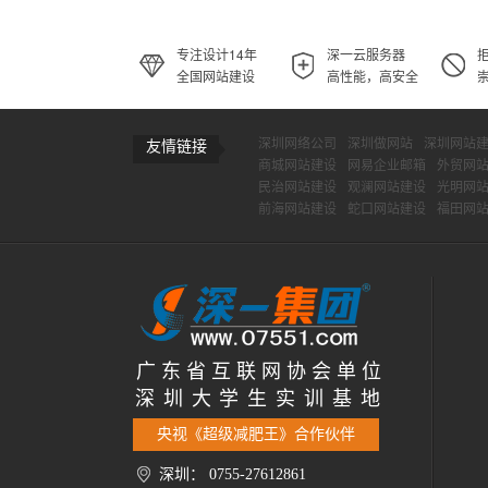
专注设计14年
深一云服务器
全国网站建设
高性能，高安全
深圳网络公司
深圳做网站
深圳网站
友情链接
商城网站建设
网易企业邮箱
外贸网
民治网站建设
观澜网站建设
光明网
前海网站建设
蛇口网站建设
福田网
广 东 省 互 联 网 协 会 单 位
深 圳 大 学 生 实 训 基 地
央视《超级减肥王》合作伙伴
深圳： 0755-27612861