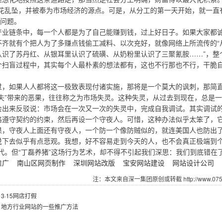
天花乱坠，并被奉为市场经济的源点。可是，从分工的第一天开始，就一直
”问题。
链条中，每一个人都是为了自己能赚到钱，过上好日子。如果大家都诚实
不齐就有个把人为了多赚点钱偷工减料、以次充好，就像网络上所流传的“
认识了苏丹红、从银耳里认识了硫磺、从奶粉里认识了三聚氰胺……”，整
盲过程中，其实每个人最朴素的想法都有，这也不行那也不行，干脆自己
。
如果人人都将这一极致表现付诸实施，那将是一个莫大的讽刺，那简直
缺失”带来的恶果，往往称之为市场失灵。这种失灵，从过去到现在，总是
来反驳说：市场会在一次又一次的失灵中，完成自我调试。其实调试的
格遵守契约的约束，然后再设一个守夜人。可惜，这种办法似乎太笨了，
果，守夜人上面还有守夜人，一个防一个像防贼似的，就连美国人也防出
去似乎有点悲观。我想，好不容易走到今天的人，也不会真正极端到个
时代。但“丁磊养猪”这场行为艺术，却不得不引起我们深思：我们到底错
推广
南山区网页制作
深圳网站改版
宝安网站建设
网站设计公司
注：本文来自深一集团原创或转截 http://www.07551
：
3·15网店打假
：
地方行业网站的一些推广方法