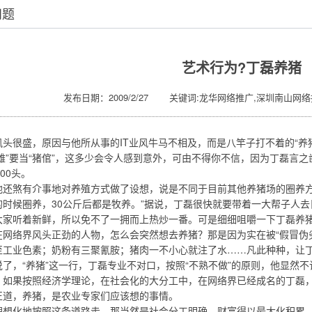
问题
艺术行为?丁磊养猪
发布日期：2009/2/27 关键词:龙华网络推广,深圳南山网络
头很盛，原因与他所从事的IT业风牛马不相及，而是八竿子打不着的“养
雄”要当“猪倌”，这多少会令人感到意外，可由不得你不信，因为丁磊言
00头。
煞有介事地对养殖方式做了设想，说是不同于目前其他养猪场的圈养方式
的时候圈养，30公斤后都是牧养。”据说，丁磊很快就要带着一大帮子人
听着新鲜，所以免不了一拥而上热炒一番。可是细细咀嚼一下丁磊养猪
络界风头正劲的人物，怎么会突然想去养猪？那是因为实在被“假冒伪劣
至工业色素；奶粉有三聚氰胺；猪肉一不小心就注了水……凡此种种，让
，“养猪”这一行，丁磊专业不对口，按照“不熟不做”的原则，他显然不
果按照经济学理论，在社会化的大分工中，在网络界已经成名的丁磊，本
正道，养猪，是农业专家们应该想的事情。
化地按照这条道路走，那当然是社会分工明确，财富得以最大化积累。可