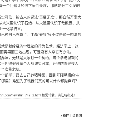
有一个问题让经济学家们头疼，那就是分工引发的
可信，按古人的说法“童叟无欺”，那自然万事大
从大米里认识了石蜡、从火腿里认识了敌敌畏、从
个一化学扫盲。
种自己养算了。丁磊“养猪”只不过是这一想法的
就是献给经济学理论的行为艺术。经济学上，这
一而再再而三地出现，可是没有人拿它有办法。
办法，无非是大家订一个契约，每个参与游戏的
它不但得假设每个人都诚实可靠，还得防着守夜人
了个次贷危机。
个都学丁磊去自己养猪种菜，回到阡陌纵横的“村
在了哪里？难道为了钱我们真的可以什么都抛弃吗？
.com/newslist_742_2.html 如需转载，请注明出处！
< 返回上级新闻