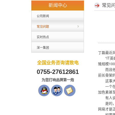
新闻中心
常见
公司新闻
常见问题
实时热点
深一集团
丁磊最近风
“IT英
全国业务咨询请致电
殖规模100
而且他还
0755-27612861
前长骨架
为您打响品牌第一炮
这事大家
一个在网
加色素甚
有人说了
是的，如
网易才是
如果理想