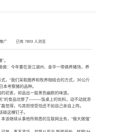
推广 已有 7803 人浏览
猪”。
之凿凿：今年要在浙江湖州、金华一带搞养猪场，养
，“我们采取圈养和牧养相结合的方式，30公斤
去日本考察猪的品种。
的初衷，却品出一股黑色幽默的味道。
”的食品坑惨了———饭桌上的佐料，动不动就添
丁磊觉得，与其担惊受怕还不如自己亲自上阵。
该碰这棵钉子。
该继续从事他所熟悉的互联网业务，“做大做强”
是，事不凑巧，尽管从亚当·斯密开始，就把“分