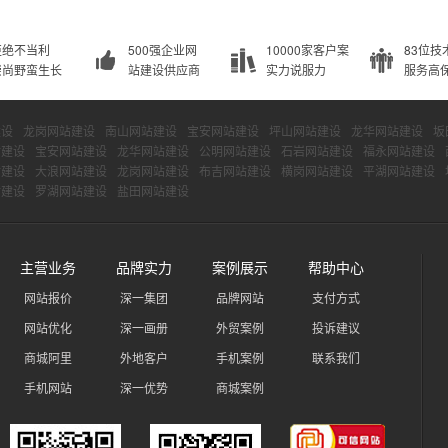
拒绝不当利
500强企业网
10000家客户案
83位技
崇尚野蛮生长
站建设供应商
实力说服力
服务高
建设
龙岗网站建设
南山网站建设
宝安网站建设
坪山网站建设
龙华网站建设
坂
站建设
宝安网站建设
龙华网站建设
公明网站建设
石岩网站建设
福永网站建设
站建设
大浪网站建设
龙岗网站建设
布吉网站建设
横岗网站建设
平湖网站建设
站建设
罗湖网站建设
盐田网站建设
主营业务
品牌实力
案例展示
帮助中心
网站报价
深一集团
品牌网站
支付方式
网站优化
深一画册
外贸案例
投诉建议
商城阿里
外地客户
手机案例
联系我们
手机网站
深一优势
商城案例