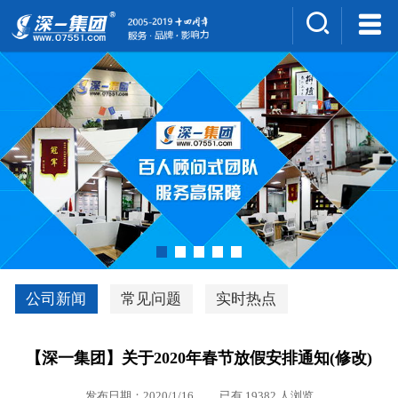
集团介绍
人才招聘
案例展示
新闻中心
深一风采
联系我们
深优通系统V3.0
公司新闻
常见问题
实时热点
行业解决方案
【深一集团】关于2020年春节放假安排通知(修改)
深一集团优势
发布日期：2020/1/16 已有 19382 人浏览