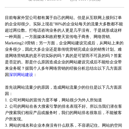
外地客户专栏
深一技术团队
目前每家外贸公司都有属于自己的网站。但是从互联网上接到订单
工单提交
的企业却很少。实际上现在“80%的企业站每天的流量大多数都不能
超过两位数。打电话咨询业务的人更是几乎没有。于是就形成这样
一种局面，一方面媒体和政府整天宣传电子商务、网络营销、
Marketing2.0营销；另一方面，企业网站建设完成后，从网站上来的
业务很少，因此大多企业还是靠传统营销完成企业的销售计划。难
道网络营销真的是不切实际的吗？真的是可望而不可及的吗？答案
是否定的。那是什么原因造成企业的网站建设完成后不能给企业带
来业务呢？据我个人多年网络营销的经验分析总结出以下几方面原
因
深圳网站建设
：
首先说网站流量少的原因，造成网站流量少的往往是以下几方面原
因：
1. 公司对网站的宣传力度不够，网站很少为外人所知道
2. 公司的网站在各大搜索引擎的排名表现不好。所以当我们潜在客
户搜索我们相应产品或服务时，我们的网站排名很靠后，不能被客
户所发现。
3. 网站的域名和企业本身没有什么联系，不容易记住。网站的空间