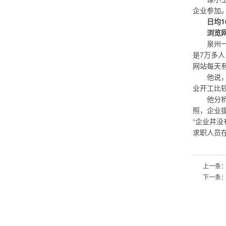
企业参加
日均1
浏览网
泉州一家
是7万多人
网站每天有
他说，去
业开工比较
他分析说
照，企业
“企业并
求职人员
上一条
下一条