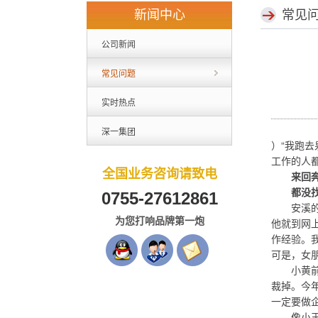
新闻中心
常见
公司新闻
常见问题
实时热点
深一集团
）“我跑
工作的人
全国业务咨询请致电
来回奔
都没找
0755-27612861
安溪的小
为您打响品牌第一炮
他就到网
作经验。
可是，女
小黄前年
裁掉。今
一定要做
像小王、