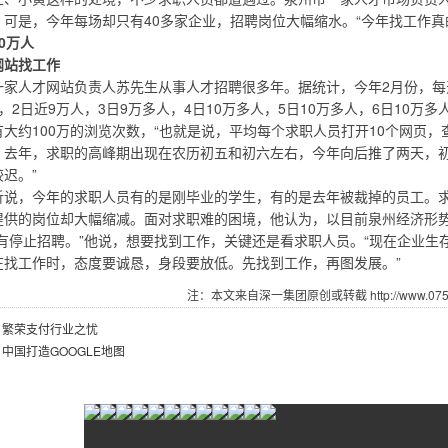
。可是，今年每场却只有40多家企业，招聘岗位大幅缩水。“今年找工作真
0万人
站找工作
人才网站负责人苏先生从事人才招聘很多年。据统计，今年2月份，每天
，2日近9万人，3日9万多人，4日10万多人，5日10万多人，6日10万多
大约100万的浏览次数，“也就是说，平均每个求职人员打开10个网页，查
年，求职的高峰期出现在农历初五和初六左右，今年向后推了两天，初
迟。”
，今年的求职人员有的是刚毕业的学生，有的是去年被裁掉的员工。求
提供的岗位却大幅缩减。面对求职难的困境，他认为，以目前泉州经济形
没有停止招聘。”他说，想要找到工作，关键还是看求职人员。“现在企业
在找工作时，态度要诚恳，身段要放低。先找到工作，再图发展。”
注：本文来自深一集团原创或转截 http://www.07551
：
繁荣支付行业之忧
：
中国打造GOOGLE地图