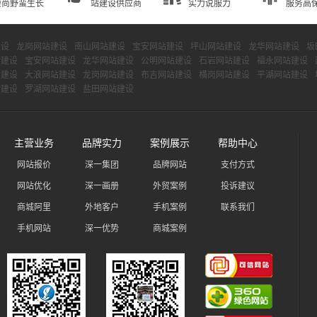
崇尚野蛮生长
站建设供应商
实力说服力
服务高
建设
龙岗网站建设
南山网站建设
宝安网站建设
坪山网站建设
龙华网站建设
坂
站建设
宝安网站建设
龙华网站建设
公明网站建设
石岩网站建设
福永网站建设
站建设
大浪网站建设
龙岗网站建设
布吉网站建设
横岗网站建设
平湖网站建设
站建设
罗湖网站建设
盐田网站建设
主营业务
品牌实力
案例展示
帮助中心
网站报价
深一集团
品牌网站
支付方式
网站优化
深一画册
外贸案例
投诉建议
商城阿里
外地客户
手机案例
联系我们
手机网站
深一优势
商城案例