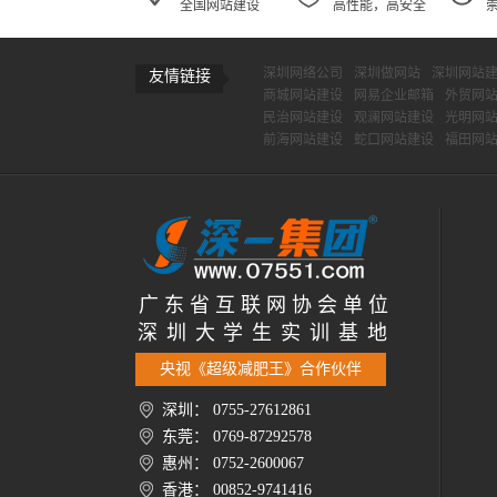
全国网站建设
高性能，高安全
深圳网络公司
深圳做网站
深圳网站
友情链接
商城网站建设
网易企业邮箱
外贸网
民治网站建设
观澜网站建设
光明网
前海网站建设
蛇口网站建设
福田网
广 东 省 互 联 网 协 会 单 位
深 圳 大 学 生 实 训 基 地
央视《超级减肥王》合作伙伴
深圳： 0755-27612861
东莞： 0769-87292578
惠州： 0752-2600067
香港： 00852-9741416