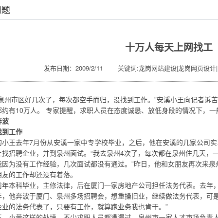
问题
十万人每天上网找工
发布日期：2009/2/11 关键词:龙岗网站建设|龙岗网页设计
去泉州市区好几次了，每次都空手而归，没找到工作。”安溪小王向记者诉苦
都约有10万人。 专家提醒，求职人员在态度诚恳、放低身段的情况下，一
波
到工作
王去年7月份从安溪一家中专学校毕业，之后，他在安溪的几家公司实
上找招聘企业，并到泉州面试。“我去泉州4次了，每次都在泉州住几天，
我因为没有工作经验，几次面试都没有通过。”昨日，他和女朋友再次来泉
朋友的工作却还没有着落。
本科毕业，主修法律，后在厦门一家房地产公司担任法务代表。去年，
年，他奔波于厦门、泉州多场招聘会，想重操旧业，继续做法务代表，可是
企业的法务代表了，只要有工作，就算跑业务我也肯干。”
小黄这样的处境，不少求职人员都遭遇过。泉州市一家人才市场负责人说