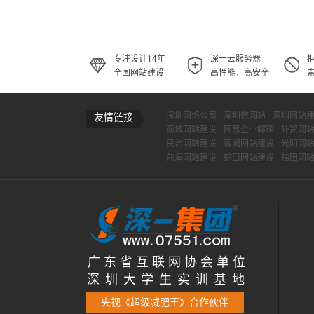
专注设计14年
深一云服务器
全国网站建设
高性能，高安全
深圳网络公司
深圳做网站
深圳网站
友情链接
商城网站建设
网易企业邮箱
外贸网
民治网站建设
观澜网站建设
光明网
前海网站建设
蛇口网站建设
福田网
广 东 省 互 联 网 协 会 单 位
深 圳 大 学 生 实 训 基 地
央视《超级减肥王》合作伙伴