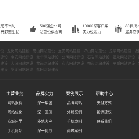
拒绝不当利
500强企业网
10000家客户案
83位技
崇尚野蛮生长
站建设供应商
实力说服力
服务高
建设
龙岗网站建设
南山网站建设
宝安网站建设
坪山网站建设
龙华网站建设
坂
站建设
宝安网站建设
龙华网站建设
公明网站建设
石岩网站建设
福永网站建设
站建设
大浪网站建设
龙岗网站建设
布吉网站建设
横岗网站建设
平湖网站建设
站建设
罗湖网站建设
盐田网站建设
主营业务
品牌实力
案例展示
帮助中心
网站报价
深一集团
品牌网站
支付方式
网站优化
深一画册
外贸案例
投诉建议
商城阿里
外地客户
手机案例
联系我们
手机网站
深一优势
商城案例