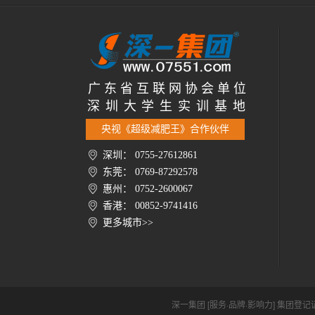
广 东 省 互 联 网 协 会 单 位
深 圳 大 学 生 实 训 基 地
央视《超级减肥王》合作伙伴
深圳： 0755-27612861
东莞： 0769-87292578
惠州： 0752-2600067
香港： 00852-9741416
更多城市>>
深一集团 [服务·品牌·影响力] 集团登记证号