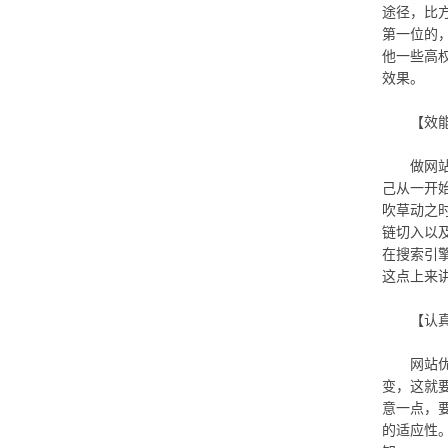
途径，比
第一位的
他一些高
效果。
【效能好
做网站的
己从一开
吹草动之
链切入以
在搜索引
这点上来
【认真了
网站优化
变，这就
意一点，
的适应性