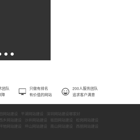
术团队
只做有排名
200人服务团队
保障
有价值的网站
追求客户满意
田网站建设
平湖网站建设
深圳网站建设哪家好
西乡网站建设
沙井网站建设
坂田网站建设
松岗网站建设
坪地网站建设
坪山网站建设
南山网站建设
西丽网站建设