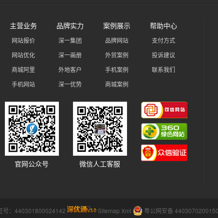
主营业务
品牌实力
案例展示
帮助中心
网站报价
深一集团
品牌网站
支付方式
网站优化
深一画册
外贸案例
投诉建议
商城阿里
外地客户
手机案例
联系我们
手机网站
深一优势
商城案例
官网公众号
微信人工客服
：440301800024142
Sitemap
Xml
粤公网安备 440307020015