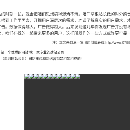
时刻一长，就会把咱们思想搞得混淆不清。咱们草根站长做的时分感觉
扎根到工作里面去，开掘用户深层次的需求，才调了解真实的用户需求，
广告。数据做得越大，广告做得越大。后来发现这几年你发现广告并没有
卖，咱们在找的一起带来更多的用户，这样所发作的一些方式或许更牢靠
注：本文来自深一集团原创或转截 http://www.07551.
：
做一个优质的网站 找一家专业的建站公司
：
【深圳网站设计】网站建设和网络营销是相辅相成的!