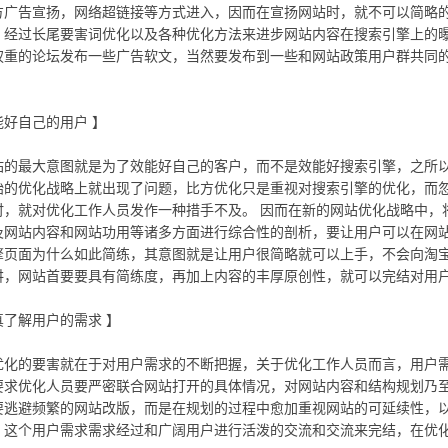
方广告宣扬，网络超链接等方式进入，因而在宣扬网站时，就不可以简略
，经过长尾要害词优化以及各种优化方法来进步网站内容在搜索引擎上的
权重的论坛发布一些广告软文，当然要发布到一些和网站政策用户群共同
自己的用户 】
最大意图就是为了效能好自己的客户，而不是效能好搜索引擎，之所以现
始的优化战略上就出现了问题，比方优化只是重视对搜索引擎的优化，而
时，就对优化工作人员发作一种措手不及。 因而在新的网站优化战略中，
及网站内容和网站功用等诸多方面进行综合性的剖析，要让用户可以在网
擎页面为什么如此简练，其意图就是让用户很简略就可以上手，不会向淘
讲，网站首要要具有简练度，再加上内容的丰厚原创性，就可以完结对用
解用户的需求 】
的要害就在于对用户需求的不断把握，关于优化工作人员而言，用户需
要求优化人员要严密联合网站打开的具体情况，对网站内容和结构规划乃
要逃避频繁的网站改版，而是在规划的过程中愈加重视网站的可延续性，
。这个用户需求需求经过和广阔用户进行活泼的交流和交流来完结，在优