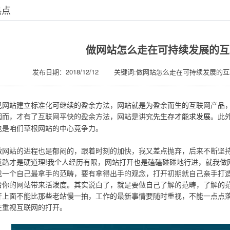
热点
做网站怎么走在可持续发展的互
发布日期：2018/12/12 关键词:做网站怎么走在可持续发展的
己网站建立标准化可继续的盈余方法，网站就是为盈余而生的互联网产品
因而，才有了互联网平快的盈余方法，网站是讲究
。此
先生存才能求发展
也是咱们草根网站的中心竞争力。
站的进程也是郁闷的，跟着时刻的加快，我又差点抛弃，后来不断坚持
道路才是硬道理!我个人经历有限，网站打开也是磕磕碰碰地行进，就我做
找一个自己最拿手的范畴，要有拿得出手的观念，打开初期就自己亲手打造
给你的网站带来活泼度。其实说白了，就是要做自己了解的范畴，了解的
开上面不能比那些老站慢一拍，工作的最新事情要随时重视，不能一点点
在重视互联网的打开。