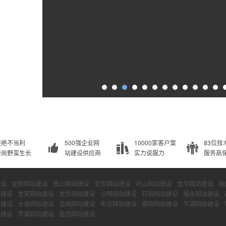
拒绝不当利
500强企业网
10000家客户案
83位技
崇尚野蛮生长
站建设供应商
实力说服力
服务高
建设
龙岗网站建设
南山网站建设
宝安网站建设
坪山网站建设
龙华网站建设
坂
站建设
宝安网站建设
龙华网站建设
公明网站建设
石岩网站建设
福永网站建设
站建设
大浪网站建设
龙岗网站建设
布吉网站建设
横岗网站建设
平湖网站建设
站建设
罗湖网站建设
盐田网站建设