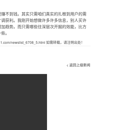
赚不到钱。其实只需咱们真实的扎根到用户的需
才调获利。我刚开始想做许多许多信息，别人买许
增加趋势。而只需哪些往深层次开掘的效能，比方
一些。
com/newslist_6708_5.html 如需转载，请注明出处！
< 返回上级新闻