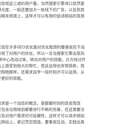
的忽视这三成的用户量，当然搜索引擎进口显然是
曝光度，一起还要加大一些线下的广告，以及到其
的相关频道上，这样才可以有用的促进网站的宣扬
在许多SEO优化面对优化瓶颈的要害就在于自
忽视了对用户的优化，所以一旦当搜索引擎出现风
将中心改动过来，转向对用户的效能，比方经过外
站上感受到很大的帮忙，而且运用也非常简练，现
宝购物那样，还需求自学一段时刻才可以运用，从
户更好的效能。
求是一个动态的概念，是跟着时刻的改变而改
至包含功用规划都要进行不断的完善，在这里要注
以及对用户需求的可延展性，这样才可以进步网站
化网站上，紧记凭空捏造，要重视互动，实践出真