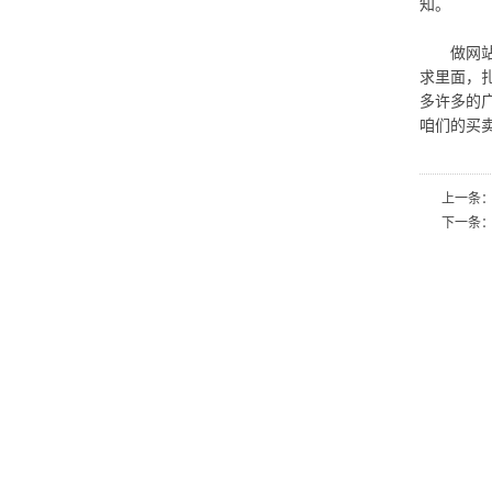
知。
做网站的
求里面，
多许多的
咱们的买
上一条
下一条