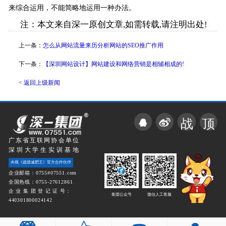
来综合运用，不能简略地运用一种办法。
注：本文来自深一原创文章,如需转载,请注明出处!
上一条：
怎么从网站流量来历分析网站的SEO推广作用
下一条：
【深圳网站设计】网站建设和网络营销是相辅相成的!
< 返回上级新闻
战
顶
广东省互联网协会单位
深圳大学生实训基地
央视《超级减肥王》官方合作伙伴
企业邮箱：0755#07551.com
全国热线：0755-27612861
企 业 集 团 登 记 证 号：
集团公众号
微信人工客服
440301800024142