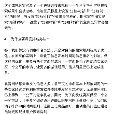
这个成就其实涉及了一个关键词搜索规律——半角字符和空格在搜
索成果中会被忽略。比喻宝贝标题上设置“短袖/衬衫”和“短袖 衬
衫”的时候，与设置“短袖衬衫”的效果是异样的。即买家在淘宝搜
索“短袖衬衫”， 设置了“短袖衬衫”和“短袖 衬衫”的宝贝也异样会搜
索到。
4、 为什么要调度排名办法？
答：我们并没有调度排名办法，只是对目前的搜索规则结束了优
化，在原有的基础上，弱化了信息发布时间对信息排名的影响。做
这样的优化，主要有两个方面的成分：一方面是为了向统统卖家供
应一个公平的市场，让更多的诚信通用户能从阿里巴巴上做成生
意。
曩昔网站每天重发的信息太多，前三页的排名基本上都被固定的一
些卖家经过进程利用重发软件赓续重发的形式占据，无法在阿里巴
巴上得到一个公平的竞争机会。因此，为了向统统卖家供应一个公
平的市场，让更多的诚信通用户能从阿里巴巴上做成生意，我们改
动了排序中的时间规则，让那些信息品德好、生动度高的诚信通会
员能更容易被用户搜索得到。