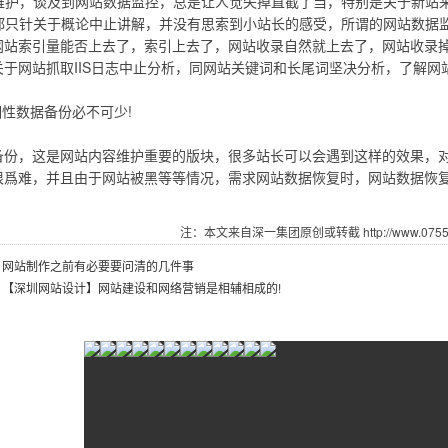
容维护，谈及到网站数据监控，总是让人觉失掉直截了当，特别是关于新站
章都只针关于概论中止讲解，并没有思索到小站长的感受，所谓的网站数据
网站索引量能否上去了，索引上去了，网站收录自然就上去了，网站收录
关于网站抓取IIS日志中止分析，同网站关键词和长尾词坚决分析，了解
期性数据备份必不可少!
备份，这是网站内容维护重要的版块，很多站长可以会遇到这样的效果，
很爲难，并且由于网站被黑等等情况，需求网站数据恢复时，网站数据恢
注：本文来自深一集团原创或转截 http://www.07551.
：
网站制作之前有必要要问清的几件事
：
【深圳网站设计】网站建设和网络营销是相辅相成的!