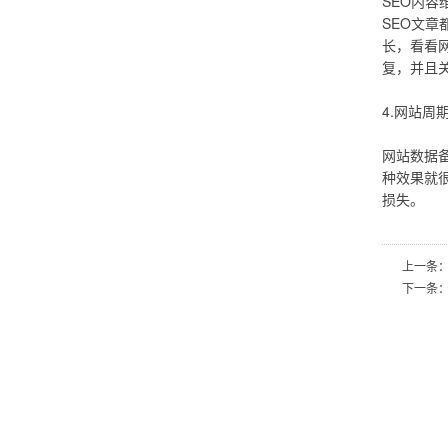
SEO内
SEO文
长，看看
复，并且
4.网站周
网站数据
种效果就
损失。
上一条
下一条