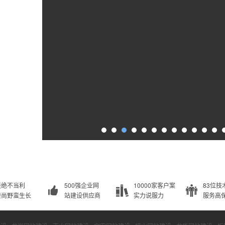
拒绝不当利
500强企业网
10000家客户案
83位技
崇尚野蛮生长
站建设供应商
实力说服力
服务高