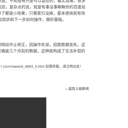
来说，不知道有什麼可以监控的，着实爲难，很多
监控，复杂点的说，就是有事没事瞅瞅你的百度站
掉了都是小效果，只需索引没掉，基本很快就有恢
网站现状和下一步如何操作，做好基础。
对网站中止修正，因操作失误，招致数据丧失，这
复确是几个月前的数据，这种就构成了无法补偿的
com/newslist_6663_5.html 如需转载，请注明出处！
< 返回上级新闻