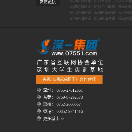
深圳网络公司
深圳做网站
深圳网站
友情链接
商城网站建设
网易企业邮箱
外贸网
民治网站建设
观澜网站建设
光明网
前海网站建设
蛇口网站建设
福田网
广 东 省 互 联 网 协 会 单 位
深 圳 大 学 生 实 训 基 地
央视《超级减肥王》合作伙伴
深圳： 0755-27612861
东莞： 0769-87292578
惠州： 0752-2600067
香港： 00852-9741416
更多城市>>