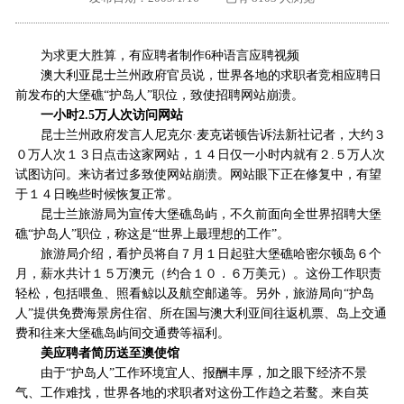
外地客户专栏
深一技术团队
为求更大胜算，有应聘者制作6种语言应聘视频
工单提交
澳大利亚昆士兰州政府官员说，世界各地的求职者竞相应聘日
前发布的大堡礁“护岛人”职位，致使招聘网站崩溃。
一小时2.5万人次访问网站
昆士兰州政府发言人尼克尔·麦克诺顿告诉法新社记者，大约３
０万人次１３日点击这家网站，１４日仅一小时内就有２.５万人次
试图访问。来访者过多致使网站崩溃。网站眼下正在修复中，有望
于１４日晚些时候恢复正常。
昆士兰旅游局为宣传大堡礁岛屿，不久前面向全世界招聘大堡
礁“护岛人”职位，称这是“世界上最理想的工作”。
旅游局介绍，看护员将自７月１日起驻大堡礁哈密尔顿岛６个
月，薪水共计１５万澳元（约合１０．６万美元）。这份工作职责
轻松，包括喂鱼、照看鲸以及航空邮递等。另外，旅游局向“护岛
人”提供免费海景房住宿、所在国与澳大利亚间往返机票、岛上交通
费和往来大堡礁岛屿间交通费等福利。
美应聘者简历送至澳使馆
由于“护岛人”工作环境宜人、报酬丰厚，加之眼下经济不景
气、工作难找，世界各地的求职者对这份工作趋之若鹜。来自英