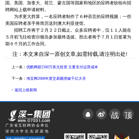
国、美国、加拿大、荷兰、蒙古国等国家和地区的应聘者纷纷向招
聘网站上载申请材料。
为求更大胜算，一名应聘者制作了６种语言的应聘视频；一些
美国应聘者亲手将简历送到澳大利亚使馆。
招聘工作将于２月２２日截止。众多应聘者中，仅１１人能在
５月初飞往哈密尔顿岛参加最终选拔。胜出者将于７月１日签署为
期６个月的工作合同。
注：本文来自深一原创文章,如需转载,请注明出处!
上一条：
优酷网获2500万美元投资 主要支付运营成本
下一条：
淘宝网2008年度交易额突破千亿大关
< 返回上级新闻
战
顶
广东省互联网协会单位
深圳大学生实训基地
央视《超级减肥王》官方合作伙伴