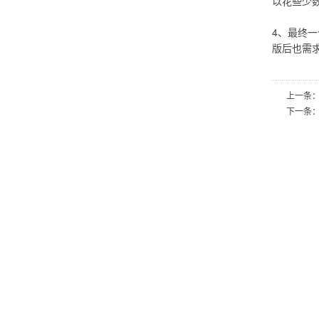
以花些少
4、最终
版后也需
上一条
下一条