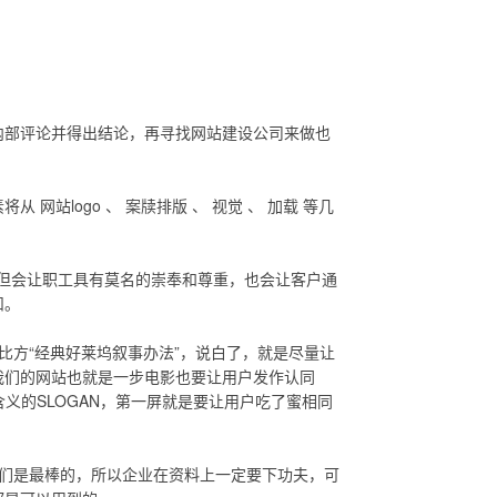
内部评论并得出结论，再寻找网站建设公司来做也
站logo 、 案牍排版 、 视觉 、 加载 等几
o不但会让职工具有莫名的崇奉和尊重，也会让客户通
扣。
比方“经典好莱坞叙事办法”，说白了，就是尽量让
我们的网站也就是一步电影也要让用户发作认同
含义的SLOGAN，第一屏就是要让用户吃了蜜相同
我们是最棒的，所以企业在资料上一定要下功夫，可