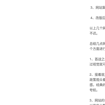
3、网站
4、改版
以上几个
不迟。
总结几点网
个方面进
1、首战之
过视觉就
2、接着
政策观众
感，经典的
夸姣。
3、网站