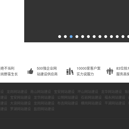
拒绝不当利
500强企业网
10000家客户案
83位技
崇尚野蛮生长
站建设供应商
实力说服力
服务高
建设
龙岗网站建设
南山网站建设
宝安网站建设
坪山网站建设
龙华网站建设
坂
站建设
宝安网站建设
龙华网站建设
公明网站建设
石岩网站建设
福永网站建设
站建设
大浪网站建设
龙岗网站建设
布吉网站建设
横岗网站建设
平湖网站建设
站建设
罗湖网站建设
盐田网站建设