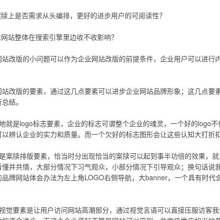
案牍上是否需求从头编排，更好的进步用户的可阅读性？
后网站整体在搜索引擎里边收不收影响？
网站改版的小问题可以作为企业网站改版的前提条件，企业用户可以进行
站改版的要素，通过这几点要素可以进步企业网站品牌形象；这几点要素将从 网
行总结。
地就是logo标志要素，企业的标志可谓整个企业的魂灵，一个好的log
可以辨认企业的实力和质量。而一个欠好的标志图形会让这些认知大打折
就是案牍排版要素，恰当时分出现恰当的案牍可以起到事半功倍的效果，就
看懂并共情，大部分情况下习气观众，小部分情况下引导观众；换句话说
品牌网站体会办法为左上角LOGO右侧导航，大banner，一个具有时代
的视觉要素是让用户访问网站高潮部分，通过视觉言语可以直接压服访客