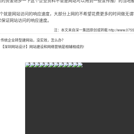
数的资金进步一下这个企业资料不管是网站可以用到一些宣传推广的当地
一个就是网站访问的响应速度，大部分上网的不希望花费更多的时间做无
求保证网站访问的响应速度。
注：本文来自深一集团原创或转截 http://www.07551.
：
传统企业转型建网站，没实效，怎么办？
：
【深圳网站设计】网站建设和网络营销是相辅相成的!