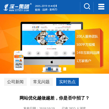
集团介绍
人才招聘
案例展示
新闻中心
深一风采
联系我们
深优通系统V3.0
公司新闻
常见问题
实时热点
行业解决方案
网站优化越做越差，你是否中招了？
深一集团优势
发布日期：2018/10/19 已有 3955 人浏览