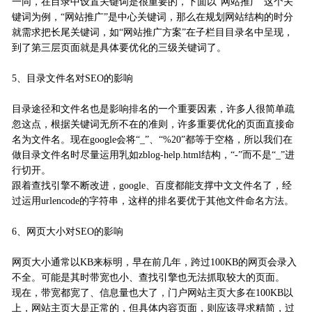
一同，在目录中设置关键词是很重要的，下面以“网站推广”这个关
键词为例，“网站推广”是中心关键词，那么在规划网站结构的时分
就需求把长尾关键词，如“网站推广方案”在子栏目目录名中呈现，
到了第三层页面就是具体要优化的三级关键词了。
5、目录文件名对SEO的影响
目录途径和文件名也是影响排名的一个重要因素，许多人很简单疏
忽这点，根据关键词无所不在的准则，许多重要优化的页面直接命
名为文件名。现在google会将“_”、“%20”都等于空格，所以我们在
做目录文件名时尽量运用乳如zblog-help.html结构，“-”而不是“_”进
行切开。
跟着查找引擎不断改进，google、百度都能支撑中文文件名了，经
过运用urlencode的字符串，这样的排名要优于其他文件命名方法。
6、网页大小对SEO的影响
网页大小通常以KB来标明，早在前几年，跨过100KB的网页会录入
不全。可能是其时带宽也小、查找引擎也无法抓取较大的页面。
现在，带宽都宽了、信息量也大了，门户网站主页大多在100KB以
上，网站主页大是正常的，但具体内容页面，则应该寻求精简，过