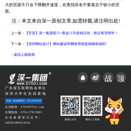
大的页面不只会下降翻开速度，在查找排名中要落后于较小的页
面。
注：本文来自深一原创文章,如需转载,请注明出处!
上一条：
【官宣】深一集团双11+黄金11月促销活动，错过再等明年！
下一条：
【深圳网站设计】网站建设和网络营销是相辅相成的!
< 返回上级新闻
战
顶
广东省互联网协会单位
深圳大学生实训基地
央视《超级减肥王》官方合作伙伴
企业邮箱：0755#07551.com
全国热线：0755-27612861
企 业 集 团 登 记 证 号：
集团公众号
微信人工客服
440301800024142