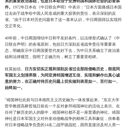
系的重要政治基础，也是日本取信于亚洲邻国和国际社会的必要条
件。
1972年日本在《中日联合声明》中表示：“日本方面痛感日本国
过去由于战争给中国人民造成的重大损害的责任，表示深刻的反
省。”由于日本对历史问题有了这一基本认识，中日两国得以实现邦
交正常化。
40年前，中日两国缔结中日和平友好条约，以法律形式确认了《中
日联合声明》的各项原则，包括日方深刻反省战争责任等重要表
态，明确宣示中日两国要世代友好下去，为中日关系确立了政治基
础和法律规范，指明了正确方向，树立了重要里程碑。
杖莫如信。
日方应切实正视和深刻反省过去那段侵略历史，彻底同
军国主义划清界限，为同亚洲邻国增进互信、实现和解作出真心诚
意的努力，在正确对待历史问题上切实做到表里如一、言行如一、
始终如一。
“靖国神社此前与日本殖民主义历史融为一体发展起来。”东京大学
哲学教授高桥哲哉日前在一个反对参拜靖国神社的活动上表示。在
任何了解历史的人的眼中，靖国神社都不是一座普通的神社。靖国
神社是日本军国主义对外发动侵略战争的精神工具和象征，供奉着
对日本侵略战争负责的14名二战甲级战犯，因而直接涉及对人类一