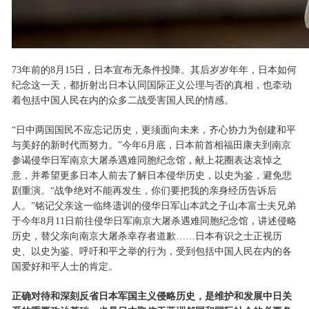
73年前的8月15日，日本宣布无条件投降。其后岁岁年年，日本如何
纪念这一天，都折射出日本认同国际正义公理与否的真相，也牵动
着包括中国人民在内的众多二战受害国人民的情感。
“日中两国国民不应忘记历史，更须面向未来，齐心协力为创建和平
与美好的新时代而努力。”今年6月底，日本前首相福田康夫到南京
参谒侵华日军南京大屠杀遇难同胞纪念馆，献上花圈表达哀悼之
意，并希望更多日本人前去了解日本侵华历史，以史为鉴，避免悲
剧重演。“战争绝对不能再发生，你们要把我的亲身经历告诉后
人。”铭记父亲这一临终遗训的侵华日军山本武之子山本富士夫兄弟
于今年8月11日前往侵华日军南京大屠杀遇难同胞纪念馆，讲述侵略
历史，替父亲向南京大屠杀幸存者道歉……日本有识之士正视历
史、以史为鉴、呼吁和平之举的行为，受到包括中国人民在内的各
国爱好和平人士的肯定。
正确对待和深刻反省日本军国主义侵略历史，是维护和发展中日关