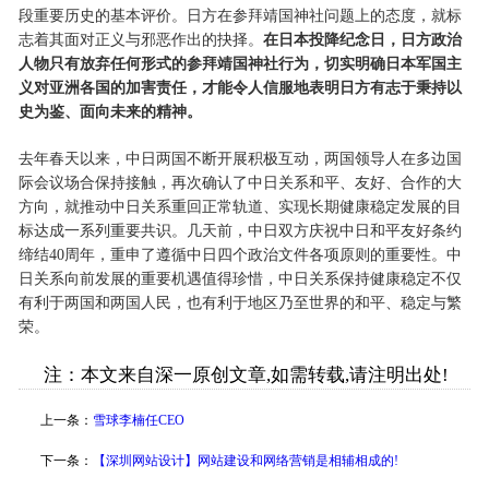
段重要历史的基本评价。日方在参拜靖国神社问题上的态度，就标
志着其面对正义与邪恶作出的抉择。
在日本投降纪念日，日方政治
人物只有放弃任何形式的参拜靖国神社行为，切实明确日本军国主
义对亚洲各国的加害责任，才能令人信服地表明日方有志于秉持以
史为鉴、面向未来的精神。
去年春天以来，中日两国不断开展积极互动，两国领导人在多边国
际会议场合保持接触，再次确认了中日关系和平、友好、合作的大
方向，就推动中日关系重回正常轨道、实现长期健康稳定发展的目
标达成一系列重要共识。几天前，中日双方庆祝中日和平友好条约
缔结40周年，重申了遵循中日四个政治文件各项原则的重要性。中
日关系向前发展的重要机遇值得珍惜，中日关系保持健康稳定不仅
有利于两国和两国人民，也有利于地区乃至世界的和平、稳定与繁
荣。
注：本文来自深一原创文章,如需转载,请注明出处!
上一条：
雪球李楠任CEO
下一条：
【深圳网站设计】网站建设和网络营销是相辅相成的!