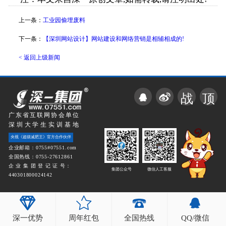
上一条：
工业园偷埋废料
下一条：
【深圳网站设计】网站建设和网络营销是相辅相成的!
< 返回上级新闻
战
顶
广东省互联网协会单位
深圳大学生实训基地
央视《超级减肥王》官方合作伙伴
企业邮箱：0755#07551.com
全国热线：0755-27612861
企 业 集 团 登 记 证 号：
集团公众号
微信人工客服
440301800024142
深一优势
周年红包
全国热线
QQ/微信