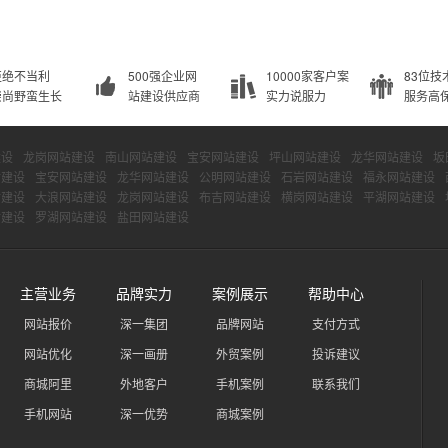
拒绝不当利
500强企业网
10000家客户案
83位技
崇尚野蛮生长
站建设供应商
实力说服力
服务高
建设
龙岗网站建设
南山网站建设
宝安网站建设
坪山网站建设
龙华网站建设
坂
站建设
宝安网站建设
龙华网站建设
公明网站建设
石岩网站建设
福永网站建设
站建设
大浪网站建设
龙岗网站建设
布吉网站建设
横岗网站建设
平湖网站建设
站建设
罗湖网站建设
盐田网站建设
主营业务
品牌实力
案例展示
帮助中心
网站报价
深一集团
品牌网站
支付方式
网站优化
深一画册
外贸案例
投诉建议
商城阿里
外地客户
手机案例
联系我们
手机网站
深一优势
商城案例