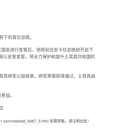
体制下的首位总统。
国会进行宣誓后，他将前往安卡拉总统府开启下
我以名誉宣誓，将全力保护和提升土耳其共和国的
土耳其修宪公投结束，修宪草案获得通过，土耳其由
员参加。
任
com/newslist_6487_5.html 如需转载，请注明出处！