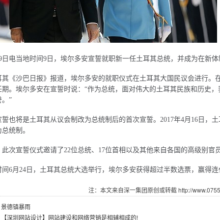
月9日电当地时间9日，埃尔多安宣誓就职新一任土耳其总统，并成为在新
《沙巴日报》报道，埃尔多安的就职仪式在土耳其大国民议会进行。在
任期。埃尔多安在宣誓时说：“作为总统，面对伟大的土耳其民族和历史，
。”
也将是土耳其从议会制改为总统制后的首次宣誓。2017年4月16日，
为总统制。
次宣誓仪式邀请了22位总统、17位首相以及其他来自各国的高级别官
6月24日，土耳其总统大选举行，埃尔多安获得超过半数选票，赢得连
注：本文来自深一集团原创或转截 http://www.07551.
：
景德镇暴雨
：
【深圳网站设计】网站建设和网络营销是相辅相成的!