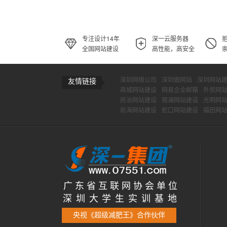
专注设计14年
深一云服务器
全国网站建设
高性能，高安全
深圳网络公司
深圳做网站
深圳网站
友情链接
商城网站建设
网易企业邮箱
外贸网
民治网站建设
观澜网站建设
光明网
前海网站建设
蛇口网站建设
福田网
广 东 省 互 联 网 协 会 单 位
深 圳 大 学 生 实 训 基 地
央视《超级减肥王》合作伙伴