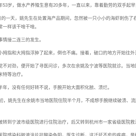
年53岁，做水产养殖生意有20多年，一直以来，靠着勤劳的双手起
年9月的一天，姚先生在处置海产品期间，忽然被一只小小的海虾刺伤
常一样该干啥干啥。
事情接二连三的发生。
小拇指和大拇指浮肿了起来，倒也不痛。接着，破口的地方开始往外
觉不对劲，便开始了寻医问诊，多次在余姚及宁波等医院就诊。当地医
米特等治疗。
半年，没有任何好转不说，手腕开始大面积化脓、溃烂。
年年初，姚先生在余姚市当地医院住院半个月，不成想手腕继续破溃、流
被转到宁波市级医院进行住院治疗，后又转到杭州市一家省级医院救
医院感染科脓液涂片抗酸染色阳。医生诊断，这迁延不愈的疾病，是