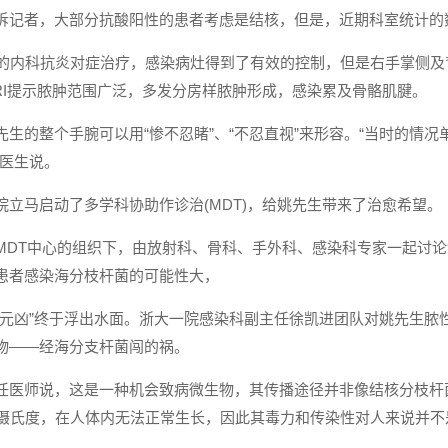
诉记者，大部分抗酸阳性的患者考虑是结核，但是，近期科室统计的
天的内科抗炎对症治疗，感染病灶得到了有效的控制，但是右手掌侧
RI提示脓肿范围广泛，多发分房样脓肿形成，感染累及骨骼肌腱。
先生的整个手腕可以用“惨不忍睹”、“不忍直视”来形容。“当时的情
田医生说。
院立马启动了多学科协助作诊治(MDT)，给姚先生带来了治愈希望。
MDT中心的组织下，由放射科、骨科、手外科、感染科专家一起讨
患者感染海分枝杆菌的可能性大，
“元凶”终于浮出水面。浙大一院感染科副主任徐凯进团队对姚先生脓
物——经海分支杆菌闯的祸。
任医师说，这是一种机会致病微生物，其传播途径并非像结核分枝杆
0摄氏度，在人体内无法正常生长，因此其毒力和传染性对人来说并不