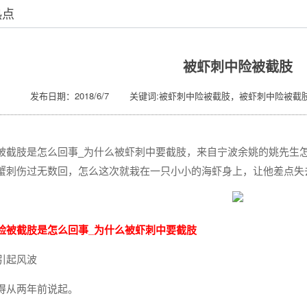
热点
被虾刺中险被截肢
发布日期：2018/6/7 关键词:被虾刺中险被截肢，被虾刺中险被截
被截肢是怎么回事_为什么被虾刺中要截肢，来自宁波余姚的姚先生
蟹刺伤过无数回，怎么这次就栽在一只小小的海虾身上，让他差点失
险被截肢是怎么回事_为什么被虾刺中要截肢
引起风波
得从两年前说起。