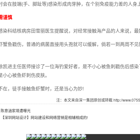
时会在肢端(手、脚趾等)感染形成肉芽肿，在个别免疫能力差的人身
虾需谨慎
感染科结核病房田雪丽医生提醒说，对经常接触海产品的人来说
虾蟹鱼戳伤，普通的病菌直接用头孢就可以缓解，倘若一到两周不见
徐凯进主任医师接诊了一位海钓爱好者，是不小心被鱼刺戳伤后感染
其是小心被鱼虾刺伤皮肤。
不在，徒手接触鱼虾蟹时，还是当心为妙!
注：本文来自深一集团原创或转截 http://www.07551.
：
陈意涵家境遭曝光
：
【深圳网站设计】网站建设和网络营销是相辅相成的!