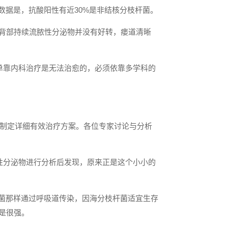
数据是，抗酸阳性有近30%是非结核分枝杆菌。
及背部持续流脓性分泌物并没有好转，瘘道清晰
况单靠内科治疗是无法治愈的，必须依靠多学科的
论制定详细有效治疗方案。各位专家讨论与分析
性分泌物进行分析后发现，原来正是这个小小的
菌那样通过呼吸道传染，因海分枝杆菌适宜生存
是很强。