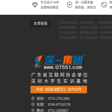
专注设计14年
深一云服务器
全国网站建设
高性能，高安全
深圳网络公司
深圳做网站
深圳网站
友情链接
商城网站建设
网易企业邮箱
外贸网
民治网站建设
观澜网站建设
光明网
前海网站建设
蛇口网站建设
福田网
广 东 省 互 联 网 协 会 单 位
深 圳 大 学 生 实 训 基 地
央视《超级减肥王》合作伙伴
深圳： 0755-27612861
东莞： 0769-87292578
惠州： 0752-2600067