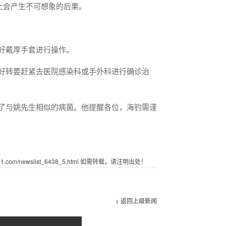
上会产生不可想象的后果。
，最好戴厚手套进行操作。
好转要赶紧去医院感染科或手外科进行确诊治
了与姚先生相似的病菌。他提醒各位，海钓需谨
com/newslist_6438_5.html 如需转载，请注明出处！
< 返回上级新闻