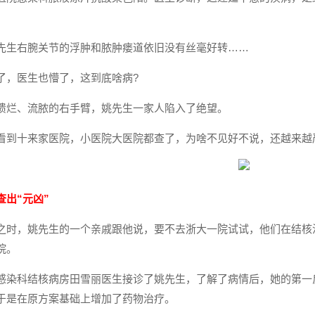
先生右腕关节的浮肿和脓肿瘘道依旧没有丝毫好转……
了，医生也懵了，这到底啥病?
溃烂、流脓的右手臂，姚先生一家人陷入了绝望。
看到十来家医院，小医院大医院都查了，为啥不见好不说，还越来越
查出“元凶”
之时，姚先生的一个亲戚跟他说，要不去浙大一院试试，他们在结核
院。
感染科结核病房田雪丽医生接诊了姚先生，了解了病情后，她的第一反
于是在原方案基础上增加了药物治疗。