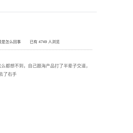
肢是怎么回事 已有 4749 人浏览
怎么都想不到，自己跟海产品打了半辈子交道，
去了右手