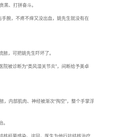
早贪黑、打拼奋斗。
了右手腕，不疼不痒又没出血，姚先生就没有在
流脓，可把姚先生吓坏了。
院被诊断为“类风湿关节炎”，间断给予美卓
脓，内部肌肉、神经被渐次“掏空”，整个手掌浮
治。
结核杆菌感染。这回，医生为他行抗结核治疗