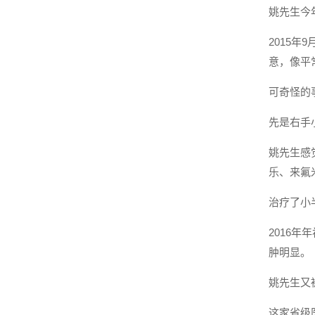
姚先生今
2015
意，像平
可奇怪的
先是右手
姚先生感
乐、来氟
治疗了小
2016
肿明显。
姚先生又
这家省级