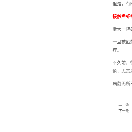
但是，有
接触鱼
浙大一院
一旦被戳
疗。
不久前，
慎，尤
病菌无所
上一条
下一条