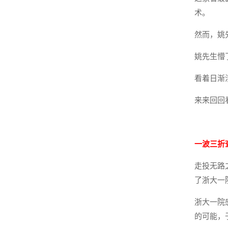
术。
然而，姚
姚先生懵
看着日渐
来来回回
一波三折
走投无路
了浙大一
浙大一院
的可能，