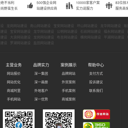
拒绝不当利
500强企业网
10000家客户案
83位技
崇尚野蛮生长
站建设供应商
实力说服力
服务高
建设
龙岗网站建设
南山网站建设
宝安网站建设
坪山网站建设
龙华网站建设
坂
站建设
宝安网站建设
龙华网站建设
公明网站建设
石岩网站建设
福永网站建设
站建设
大浪网站建设
龙岗网站建设
布吉网站建设
横岗网站建设
平湖网站建设
站建设
罗湖网站建设
盐田网站建设
主营业务
品牌实力
案例展示
帮助中心
网站报价
深一集团
品牌网站
支付方式
网站优化
深一画册
外贸案例
投诉建议
商城阿里
外地客户
手机案例
联系我们
手机网站
深一优势
商城案例