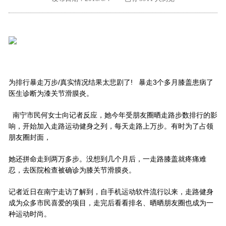
外地客户专栏
深一技术团队
工单提交
为排行暴走万步/真实情况结果太悲剧了! 暴走3个多月膝盖患病了
医生诊断为漆关节滑膜炎。
南宁市民何女士向记者反应，她今年受朋友圈晒走路步数排行的影
响，开始加入走路运动健身之列，每天走路上万步。有时为了占领
朋友圈封面，
她还拼命走到两万多步。没想到几个月后，一走路膝盖就疼痛难
忍，去医院检查被确诊为膝关节滑膜炎。
记者近日在南宁走访了解到，自手机运动软件流行以来，走路健身
成为众多市民喜爱的项目，走完后看看排名、晒晒朋友圈也成为一
种运动时尚。