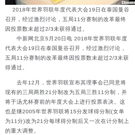
2018年世界羽联年度代表大会19日在泰国曼谷
召开，经过激烈讨论，五局11分赛制的改革最终
因投票数未超过2/3未获得通过。
中新网北京5月20日电 2018年世界羽联年度
代表大会19日在泰国曼谷召开，经过激烈讨论，
五局11分赛制的改革最终因投票数未超过2/3未获
得通过。
去年12月，世界羽联宣布其理事会已同意将
现有的三局两胜21分制改为五局三胜11分制，并
将于汤尤杯赛前的年度大会上进行投票表决。这
也是继2005年世界羽联将15分发球得分制(女单
为11分)改为21分每球得分制后又一次在计分制上
的重大调整。