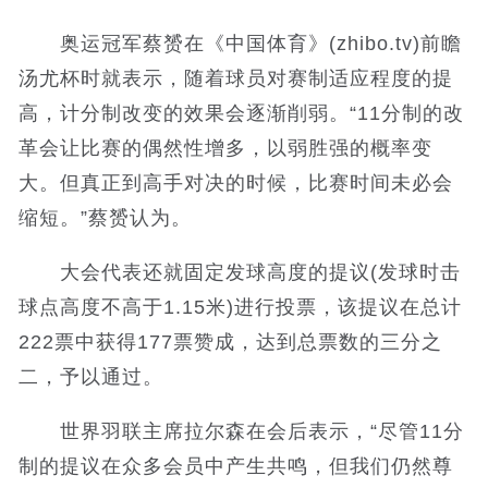
奥运冠军蔡赟在《中国体育》(zhibo.tv)前瞻
汤尤杯时就表示，随着球员对赛制适应程度的提
高，计分制改变的效果会逐渐削弱。“11分制的改
革会让比赛的偶然性增多，以弱胜强的概率变
大。但真正到高手对决的时候，比赛时间未必会
缩短。”蔡赟认为。
大会代表还就固定发球高度的提议(发球时击
球点高度不高于1.15米)进行投票，该提议在总计
222票中获得177票赞成，达到总票数的三分之
二，予以通过。
世界羽联主席拉尔森在会后表示，“尽管11分
制的提议在众多会员中产生共鸣，但我们仍然尊