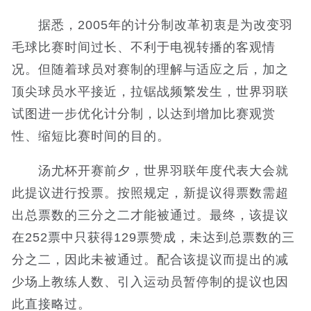
据悉，2005年的计分制改革初衷是为改变羽
毛球比赛时间过长、不利于电视转播的客观情
况。但随着球员对赛制的理解与适应之后，加之
顶尖球员水平接近，拉锯战频繁发生，世界羽联
试图进一步优化计分制，以达到增加比赛观赏
性、缩短比赛时间的目的。
汤尤杯开赛前夕，世界羽联年度代表大会就
此提议进行投票。按照规定，新提议得票数需超
出总票数的三分之二才能被通过。最终，该提议
在252票中只获得129票赞成，未达到总票数的三
分之二，因此未被通过。配合该提议而提出的减
少场上教练人数、引入运动员暂停制的提议也因
此直接略过。