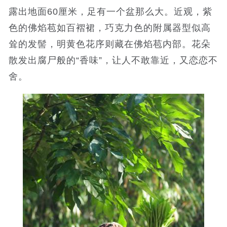
露出地面60厘米，足有一个盆那么大。近观，紫
色的佛焰苞如百褶裙，巧克力色的附属器型似高
耸的发髻，明黄色花序则藏在佛焰苞内部。花朵
散发出腐尸般的“香味”，让人不敢靠近，又恋恋不
舍。