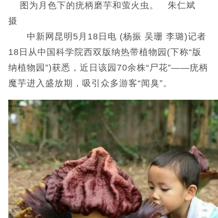
图为月色下的疣柄磨芋和萤火虫。 朱仁斌
摄
中新网昆明5月18日电 (杨振 吴珊 李璐)记者
18日从中国科学院西双版纳热带植物园(下称“版
纳植物园”)获悉，近日该园70余株“尸花”——疣柄
魔芋进入盛放期，吸引众多游客“闻臭”。