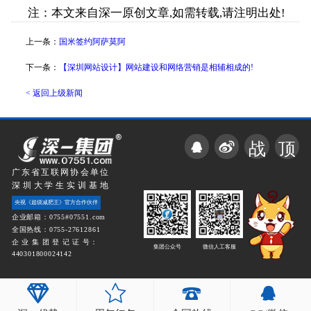
注：本文来自深一原创文章,如需转载,请注明出处!
上一条：
国米签约阿萨莫阿
下一条：
【深圳网站设计】网站建设和网络营销是相辅相成的!
< 返回上级新闻
战
顶
广东省互联网协会单位
深圳大学生实训基地
央视《超级减肥王》官方合作伙伴
企业邮箱：0755#07551.com
全国热线：0755-27612861
企 业 集 团 登 记 证 号：
集团公众号
微信人工客服
440301800024142