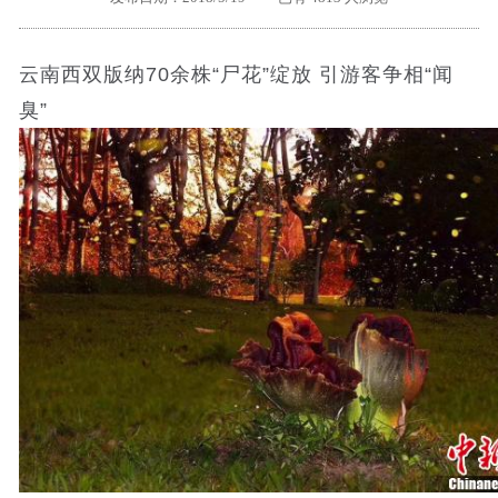
外地客户专栏
深一技术团队
云南西双版纳70余株“尸花”绽放 引游客争相“闻
工单提交
臭”