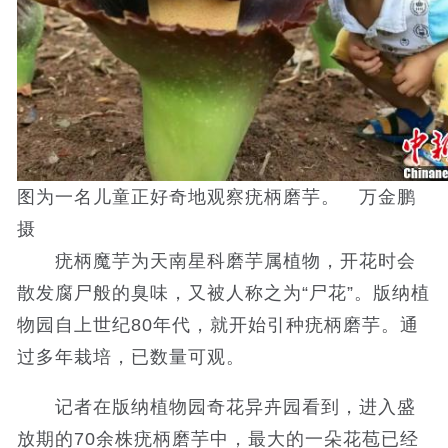
图为一名儿童正好奇地观察疣柄磨芋。 万金鹏
摄
疣柄魔芋为天南星科磨芋属植物，开花时会
散发腐尸般的臭味，又被人称之为“尸花”。版纳植
物园自上世纪80年代，就开始引种疣柄磨芋。通
过多年栽培，已数量可观。
记者在版纳植物园奇花异卉园看到，进入盛
放期的70余株疣柄磨芋中，最大的一朵花苞已经