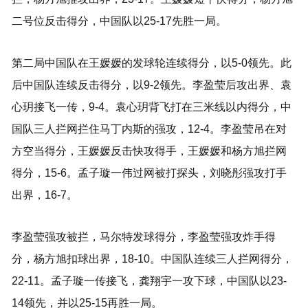
二号位反击得分，中国队以25-17先胜一局。
第二局中国队在王媛媛的发球轮连续得分，以5-0领先。此
后中国队连续反击得分，以9-2领先。李盈莹后攻出界、袁
心玥接飞一传，9-4。袁心玥背飞打在三米线以内得分，中
国队三人拦网拦住马丁内斯的强攻，12-4。李盈莹吊在对
方空当得分，王媛媛反击快攻得手，王媛媛和杨方旭拦网
得分，15-6。孟子璇一伟过网被打探头，刘晓彤强攻打手
出界，16-7。
李盈莹强攻被拦，马尔特发球得分，李盈莹强攻炸手得
分，杨方旭扣球出界，18-10。中国队连续三人拦网得分，
22-11。孟子璇一传接飞，龚翔宇一攻下球，中国队以23-
14领先，并以25-15再胜一局。