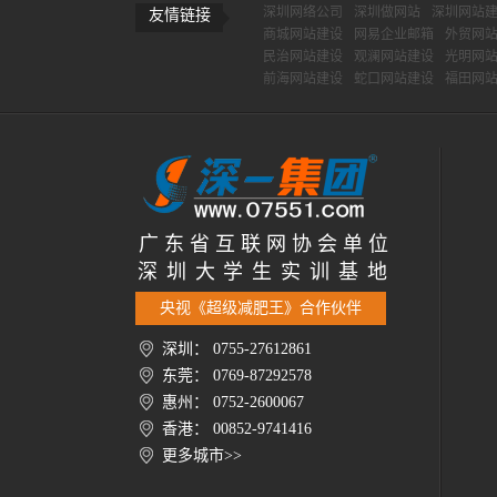
深圳网络公司
深圳做网站
深圳网站
友情链接
商城网站建设
网易企业邮箱
外贸网
民治网站建设
观澜网站建设
光明网
前海网站建设
蛇口网站建设
福田网
广 东 省 互 联 网 协 会 单 位
深 圳 大 学 生 实 训 基 地
央视《超级减肥王》合作伙伴
深圳： 0755-27612861
东莞： 0769-87292578
惠州： 0752-2600067
香港： 00852-9741416
更多城市>>