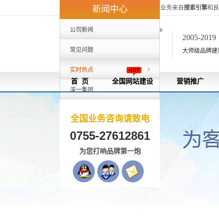
深一集团40%的客户来自外地，80%的业务来自
搜索引擎
和良
新闻中心
公司新闻
2005-201
常见问题
大师级品牌建站[
实时热点
首 页
全国网站建设
营销推广
深一集团
全国业务咨询请致电
0755-27612861
为您打响品牌第一炮