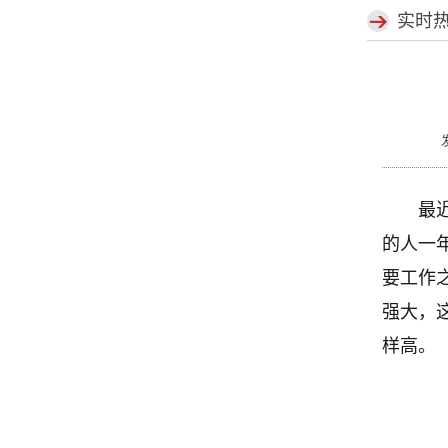
实时
最
的人一
要工作
强大，
样高。