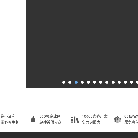
拒绝不当利
500强企业网
10000家客户案
83位技
崇尚野蛮生长
站建设供应商
实力说服力
服务高