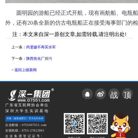
圆明园的游船已经正式开航，现有画舫船、电瓶船
外，还有20条全新的仿古电瓶船正在接受海事部门的
注：本文来自深一原创文章,如需转载,请注明出处!
上一条：
尚雯婕不再买水军
下一条：
陕西焦化厂排污
< 返回上级新闻
战
顶
广东省互联网协会单位
深圳大学生实训基地
央视《超级减肥王》官方合作伙伴
企业邮箱：0755#07551.com
全国热线：0755-27612861
企 业 集 团 登 记 证 号：