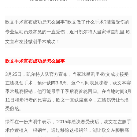
外地客户专栏
深一技术团队
欧文手术宣布成功是怎么回事?欧文做了什么手术?膝盖受伤的
工单提交
专业运动员最常见的一直受伤，近日凯尔特人当家球星凯里-欧
文宣布左膝微创手术成功！
欧文手术宣布成功是怎么回事
3月25日，凯尔特人队官方宣布，当家球星凯里-欧文成功接受
左膝微创手术，预计缺阵3-6周。这个时间表意味着，欧文本赛
季常规赛报销，他可能最早于季后赛首轮回归。在当地时间3月
11日和步行者的比赛后，欧文一直缺席至今，左膝伤势让他备
受煎熬。
绿军在一份声明中表示，“2015年总决赛受伤后，欧文在左膝手
术位置植入一根钢丝。通过移除这根钢丝，能让欧文左膝酸痛