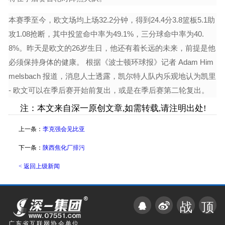
本赛季至今，欧文场均上场32.2分钟，得到24.4分3.8篮板5.1助
攻1.08抢断，其中投篮命中率为49.1%，三分球命中率为40.
8%。昨天是欧文的26岁生日，他还有着长远的未来，前提是他
必须保持身体的健康。 根据《波士顿环球报》记者 Adam Him
melsbach 报道，消息人士透露，凯尔特人队内乐观地认为凯里
- 欧文可以在季后赛开始前复出，或是在季后赛第二轮复出。
注：本文来自深一原创文章,如需转载,请注明出处!
上一条：
李克强会见比亚
下一条：
陕西焦化厂排污
< 返回上级新闻
战
顶
广东省互联网协会单位