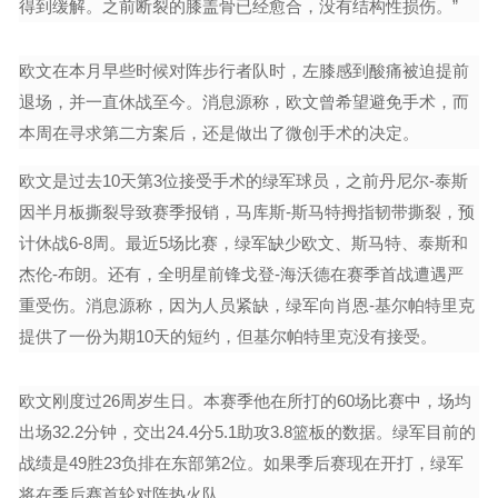
得到缓解。之前断裂的膝盖骨已经愈合，没有结构性损伤。”
欧文在本月早些时候对阵步行者队时，左膝感到酸痛被迫提前
退场，并一直休战至今。消息源称，欧文曾希望避免手术，而
本周在寻求第二方案后，还是做出了微创手术的决定。
欧文是过去10天第3位接受手术的绿军球员，之前丹尼尔-泰斯
因半月板撕裂导致赛季报销，马库斯-斯马特拇指韧带撕裂，预
计休战6-8周。最近5场比赛，绿军缺少欧文、斯马特、泰斯和
杰伦-布朗。还有，全明星前锋戈登-海沃德在赛季首战遭遇严
重受伤。消息源称，因为人员紧缺，绿军向肖恩-基尔帕特里克
提供了一份为期10天的短约，但基尔帕特里克没有接受。
欧文刚度过26周岁生日。本赛季他在所打的60场比赛中，场均
出场32.2分钟，交出24.4分5.1助攻3.8篮板的数据。绿军目前的
战绩是49胜23负排在东部第2位。如果季后赛现在开打，绿军
将在季后赛首轮对阵热火队。