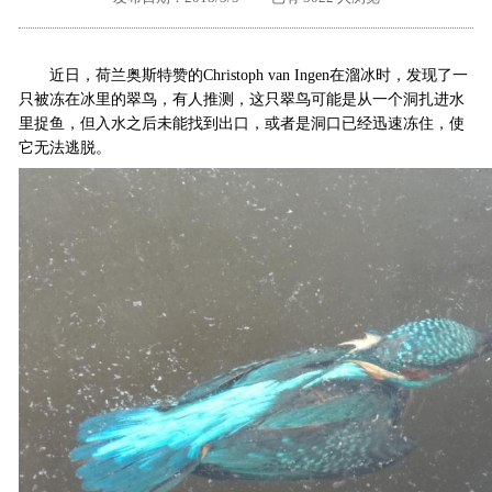
外地客户专栏
深一技术团队
近日，荷兰奥斯特赞的Christoph van Ingen在溜冰时，发现了一
工单提交
只被冻在冰里的翠鸟，有人推测，这只翠鸟可能是从一个洞扎进水
里捉鱼，但入水之后未能找到出口，或者是洞口已经迅速冻住，使
它无法逃脱。